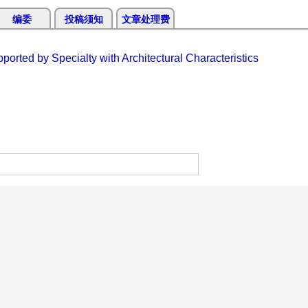
编委
投稿须知
文章处理费
orted by Specialty with Architectural Characteristics