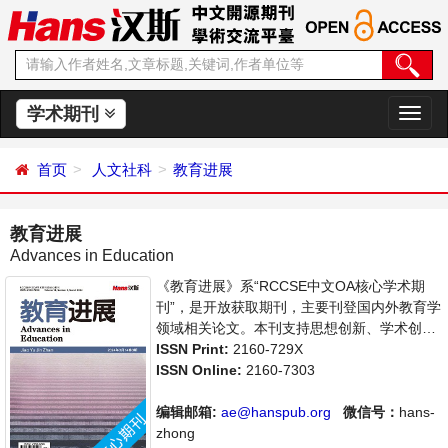
学术期刊
切
换
导
首页
人文社科
教育进展
航
教育进展
Advances in Education
《教育进展》系“RCCSE中文OA核心学术期
刊”，是开放获取期刊，主要刊登国内外教育学
领域相关论文。本刊支持思想创新、学术创
新，倡导科学，繁荣学术，集学术性、思想性
ISSN Print:
2160-729X
为一体，旨在给世界范围内的科学家、学者、
ISSN Online:
2160-7303
科研人员提供一个传播、分享和讨论教育学领
域内不同方向问题与发展的交流平台。
编辑邮箱:
ae@hanspub.org
微信号：
hans-
zhong