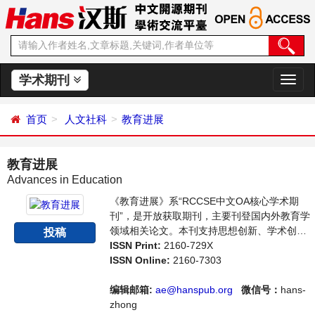
学术期刊
切
换
导
首页
人文社科
教育进展
航
教育进展
Advances in Education
《教育进展》系“RCCSE中文OA核心学术期
刊”，是开放获取期刊，主要刊登国内外教育学
领域相关论文。本刊支持思想创新、学术创
投稿
新，倡导科学，繁荣学术，集学术性、思想性
ISSN Print:
2160-729X
为一体，旨在给世界范围内的科学家、学者、
ISSN Online:
2160-7303
科研人员提供一个传播、分享和讨论教育学领
域内不同方向问题与发展的交流平台。
编辑邮箱:
ae@hanspub.org
微信号：
hans-
zhong