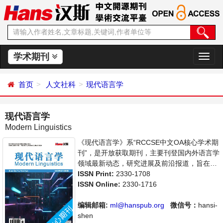
学术期刊
切
换
导
首页
人文社科
现代语言学
航
现代语言学
Modern Linguistics
《现代语言学》系“RCCSE中文OA核心学术期
刊”，是开放获取期刊，主要刊登国内外语言学
领域最新动态，研究进展及前沿报道，旨在给
世界范围内的科学家、学者、科研人员提供一
ISSN Print:
2330-1708
个传播、分享和讨论语言学领域内不同方向问
ISSN Online:
2330-1716
题与发展的交流平台。
编辑邮箱:
ml@hanspub.org
微信号：
hansi-
shen