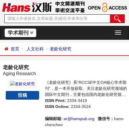
学术期刊
切
换
导
首页
人文社科
老龄化研究
航
老龄化研究
Aging Research
《老龄化研究》系“RCCSE中文OA核心学术期
刊”，是一本开放获取、关注老龄化研究领域的
国际中文期刊，主要包括国内老龄化研究领域
投稿
最新成果介绍，学者讨论，某一领域的研究进
ISSN Print:
2334-3419
展和专业评论等多方面的内容，旨在给世界范
ISSN Online:
2334-3524
围内的科学家、学者、科研人员提供一个传
播、分享和讨论老龄化领域内不同方向问题与
编辑邮箱:
ar@hanspub.org
微信号：
hans-
发展的交流平台。
chenchen