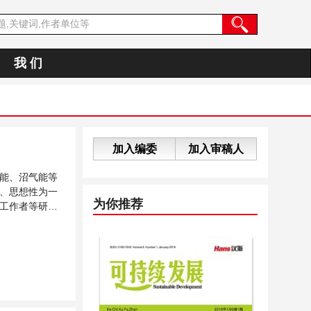
我 们
加入编委
加入审稿人
能、沼气能等
、思想性为一
为你推荐
工作者等研究