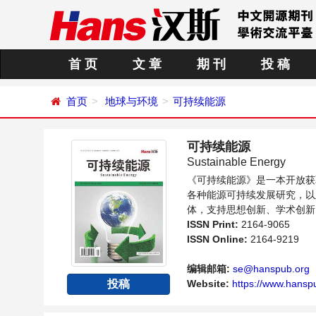
首 页
文 章
期 刊
投 稿
首页
地球与环境
可持续能源
可持续能源
Sustainable Energy
《可持续能源》是一本开放获
各种能源可持续发展研究，以
体，支持思想创新、学术创新
并关注能源发展的人员提供一
ISSN Print:
2164-9065
ISSN Online:
2164-9219
编辑邮箱:
se@hanspub.org
Website:
https://www.hanspu
投稿