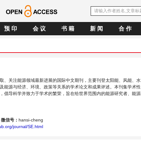
预 印
会 议
书 籍
新 闻
合 作
取、关注能源领域最新进展的国际中文期刊，主要刊登太阳能、风能、水
及能源与经济、环境、政策等关系的学术论文和成果评述。本刊集学术性
，倡导科学并致力于学术的繁荣，旨在给世界范围内的能源研究者、能源
个传播、分享和讨论能源持续性发展的交流平台。
微信号：
hansi-cheng
b.org/journal/SE.html