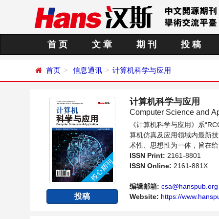
首 页
文 章
期 刊
投 稿
首页
信息通讯
计算机科学与应用
计算机科学与应用
Computer Science and Ap
《计算机科学与应用》系“R
算机仿真及应用领域内最新技
术性、思想性为一体，旨在给
同方向问题与发展的交流平台
ISSN Print:
2161-8801
ISSN Online:
2161-881X
编辑邮箱:
csa@hanspub.org
投稿
Website:
https://www.hansp