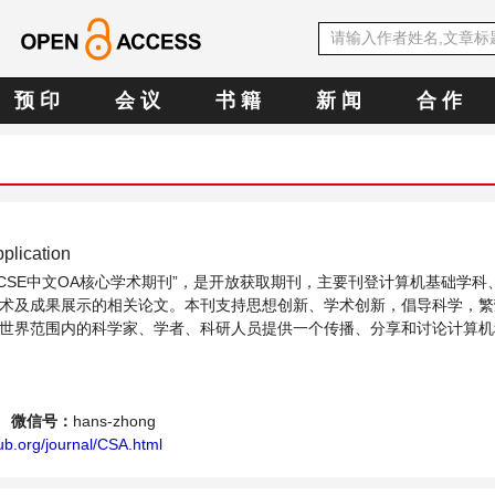
预 印
会 议
书 籍
新 闻
合 作
plication
CCSE中文OA核心学术期刊”，是开放获取期刊，主要刊登计算机基础学科
术及成果展示的相关论文。本刊支持思想创新、学术创新，倡导科学，繁
世界范围内的科学家、学者、科研人员提供一个传播、分享和讨论计算机
。
微信号：
hans-zhong
ub.org/journal/CSA.html