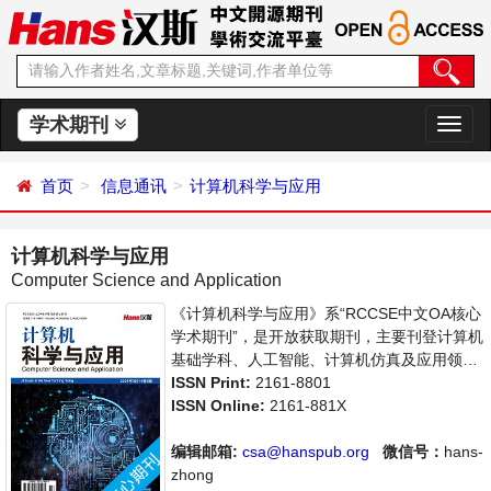
学术期刊
切
换
导
首页
信息通讯
计算机科学与应用
航
计算机科学与应用
Computer Science and Application
《计算机科学与应用》系“RCCSE中文OA核心
学术期刊”，是开放获取期刊，主要刊登计算机
基础学科、人工智能、计算机仿真及应用领域
内最新技术及成果展示的相关论文。本刊支持
ISSN Print:
2161-8801
思想创新、学术创新，倡导科学，繁荣学术，
ISSN Online:
2161-881X
集学术性、思想性为一体，旨在给世界范围内
的科学家、学者、科研人员提供一个传播、分
编辑邮箱:
csa@hanspub.org
微信号：
hans-
享和讨论计算机科学领域内不同方向问题与发
zhong