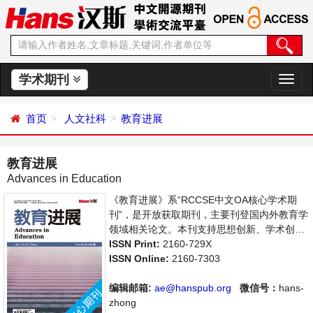
学术期刊
切
换
导
首页
人文社科
教育进展
航
教育进展
Advances in Education
《教育进展》系“RCCSE中文OA核心学术期
刊”，是开放获取期刊，主要刊登国内外教育学
领域相关论文。本刊支持思想创新、学术创
新，倡导科学，繁荣学术，集学术性、思想性
ISSN Print:
2160-729X
为一体，旨在给世界范围内的科学家、学者、
ISSN Online:
2160-7303
科研人员提供一个传播、分享和讨论教育学领
域内不同方向问题与发展的交流平台。
编辑邮箱:
ae@hanspub.org
微信号：
hans-
zhong