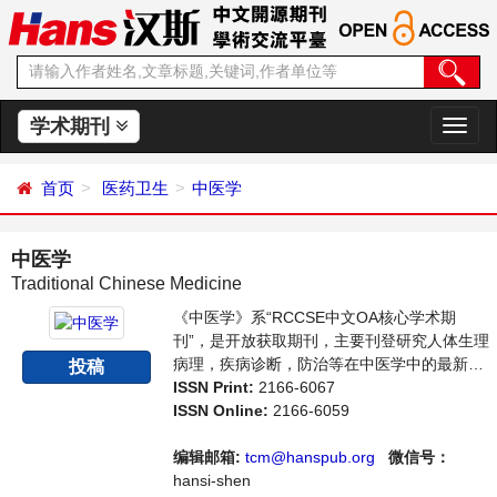
学术期刊
切
换
导
首页
医药卫生
中医学
航
中医学
Traditional Chinese Medicine
《中医学》系“RCCSE中文OA核心学术期
刊”，是开放获取期刊，主要刊登研究人体生理
病理，疾病诊断，防治等在中医学中的最新应
投稿
用的论文。本刊支持思想创新、学术创新，倡
ISSN Print:
2166-6067
导科学，繁荣学术，集学术性、思想性为一
ISSN Online:
2166-6059
体，旨在给世界范围内的科学家、学者、科研
人员提供一个传播、分享和讨论中医学领域内
编辑邮箱:
tcm@hanspub.org
微信号：
不同方向问题与发展的交流平台。
hansi-shen