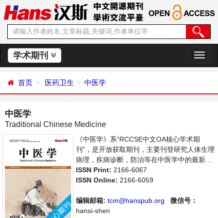
学术期刊
切
换
导
首页
医药卫生
中医学
航
中医学
Traditional Chinese Medicine
《中医学》系“RCCSE中文OA核心学术期
刊”，是开放获取期刊，主要刊登研究人体生理
病理，疾病诊断，防治等在中医学中的最新应
用的论文。本刊支持思想创新、学术创新，倡
ISSN Print:
2166-6067
导科学，繁荣学术，集学术性、思想性为一
ISSN Online:
2166-6059
体，旨在给世界范围内的科学家、学者、科研
人员提供一个传播、分享和讨论中医学领域内
编辑邮箱:
tcm@hanspub.org
微信号：
不同方向问题与发展的交流平台。
hansi-shen