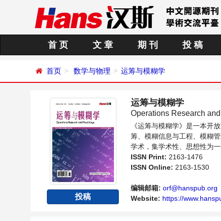
首 页
文 章
期 刊
投 稿
首页
数学与物理
运筹与模糊学
运筹与模糊学
Operations Research and
《运筹与模糊学》是一本开放
筹、模糊信息与工程、模糊管
学术，集学术性、思想性为一
糊学领域内不同方向问题与发
ISSN Print:
2163-1476
ISSN Online:
2163-1530
编辑邮箱:
orf@hanspub.org
投稿
Website:
https://www.hansp