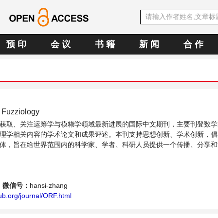
预 印
会 议
书 籍
新 闻
合 作
 Fuzziology
获取、关注运筹学与模糊学领域最新进展的国际中文期刊，主要刊登数学
理学相关内容的学术论文和成果评述。本刊支持思想创新、学术创新，倡
体，旨在给世界范围内的科学家、学者、科研人员提供一个传播、分享和
展的交流平台。
微信号：
hansi-zhang
ub.org/journal/ORF.html