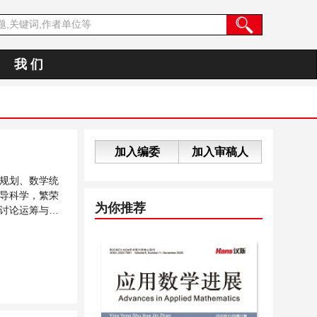
我 们
加入编委
加入审稿人
规划、数学统
导科学，繁荣
为你推荐
讨论运筹与模