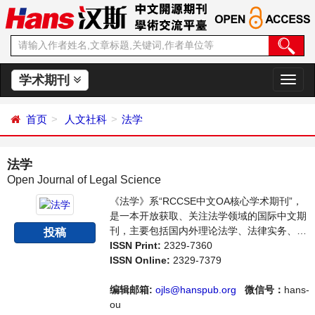
学术期刊
切
换
导
首页
人文社科
法学
航
法学
Open Journal of Legal Science
《法学》系“RCCSE中文OA核心学术期刊”，
是一本开放获取、关注法学领域的国际中文期
刊，主要包括国内外理论法学、法律实务、立
投稿
法研究等领域最新成果介绍，学者讨论，某一
ISSN Print:
2329-7360
领域的研究进展和专业评论等多方面的内容，
ISSN Online:
2329-7379
旨在给世界范围内的科学家、学者、科研人员
提供一个传播、分享和讨论法学领域内不同方
编辑邮箱:
ojls@hanspub.org
微信号：
hans-
向问题与发展的交流平台。
ou