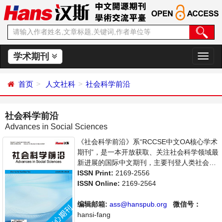
学术期刊
切
换
导
首页
人文社科
社会科学前沿
航
社会科学前沿
Advances in Social Sciences
《社会科学前沿》系“RCCSE中文OA核心学术
期刊”，是一本开放获取、关注社会科学领域最
新进展的国际中文期刊，主要刊登人类社会各
种现象和社会科学理论，包括经济、文化、历
ISSN Print:
2169-2556
史等社会学学术论文和成果报道及评述。本刊
ISSN Online:
2169-2564
支持思想创新、学术创新，倡导科学，繁荣学
术，集学术性、思想性为一体，旨在给世界范
编辑邮箱:
ass@hanspub.org
微信号：
围内的社会科学研究者提供一个传播、分享和
hansi-fang