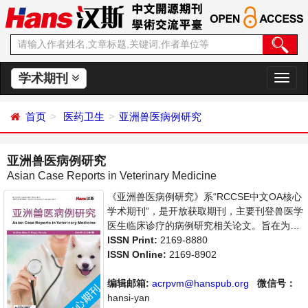
学术期刊
切
换
导
首页
医药卫生
亚洲兽医病例研究
航
亚洲兽医病例研究
Asian Case Reports in Veterinary Medicine
《亚洲兽医病例研究》系“RCCSE中文OA核心
学术期刊”，是开放获取期刊，主要刊登兽医学
医生临床诊疗的病例研究相关论文。旨在为世
界范围内的医生、学者及医疗工作者提供一个
ISSN Print:
2169-8880
传播、分享和讨论交流的平台。
ISSN Online:
2169-8902
编辑邮箱:
acrpvm@hanspub.org
微信号：
hansi-yan