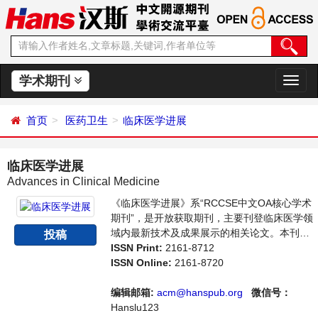
学术期刊
切
换
导
首页
医药卫生
临床医学进展
航
临床医学进展
Advances in Clinical Medicine
《临床医学进展》系“RCCSE中文OA核心学术
期刊”，是开放获取期刊，主要刊登临床医学领
域内最新技术及成果展示的相关论文。本刊支
投稿
持思想创新、学术创新，倡导科学，繁荣学
ISSN Print:
2161-8712
术，集学术性、思想性为一体，旨在给世界范
ISSN Online:
2161-8720
围内的科学家、学者、科研人员提供一个传
播、分享和讨论临床医学领域内不同方向问题
编辑邮箱:
acm@hanspub.org
微信号：
与发展的交流平台。
Hanslu123