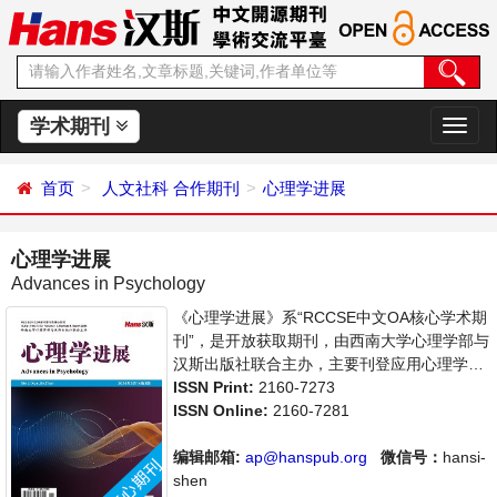
学术期刊
切
换
导
首页
人文社科
合作期刊
心理学进展
航
心理学进展
Advances in Psychology
《心理学进展》系“RCCSE中文OA核心学术期
刊”，是开放获取期刊，由西南大学心理学部与
汉斯出版社联合主办，主要刊登应用心理学、
社会心理学等领域的学术论文和成果报道及评
ISSN Print:
2160-7273
述。支持思想创新、学术创新，倡导科学，繁
ISSN Online:
2160-7281
荣学术，集学术性、思想性为一体，旨在给世
界范围内的科学家、学者、科研人员提供一个
编辑邮箱:
ap@hanspub.org
微信号：
hansi-
传播、分享和讨论心理学领域内不同方向问题
shen