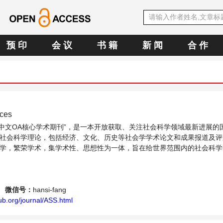
预 印
会 议
书 籍
新 闻
合 作
nces
SE中文OA核心学术期刊”，是一本开放获取、关注社会科学领域最新进展的
社会科学理论，包括经济、文化、历史等社会学学术论文和成果报道及评
学，繁荣学术，集学术性、思想性为一体，旨在给世界范围内的社会科学
领域内不同方向问题与发展的交流平台。
微信号：
hansi-fang
b.org/journal/ASS.html