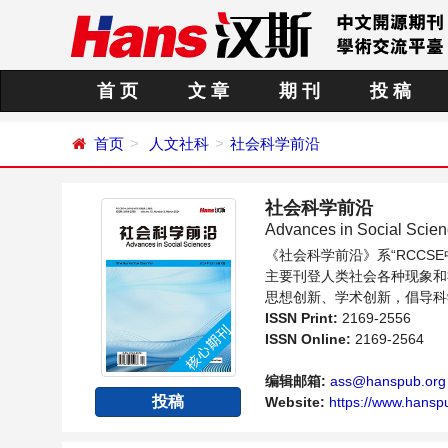
首 页
文 章
期 刊
投 稿
首页
人文社科
社会科学前沿
社会科学前沿
Advances in Social Scie
《社会科学前沿》系“RCC
主要刊登人类社会各种现象和
思想创新、学术创新，倡导科
个传播、分享和讨论社会科学
ISSN Print:
2169-2556
ISSN Online:
2169-2564
编辑邮箱:
ass@hanspub.org
投稿
Website:
https://www.hanspu