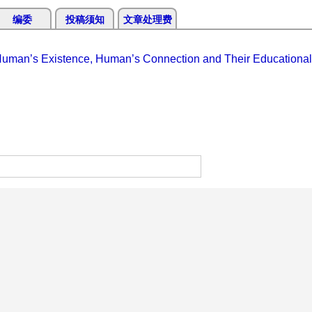
编委
投稿须知
文章处理费
 Human’s Existence, Human’s Connection and Their Educational