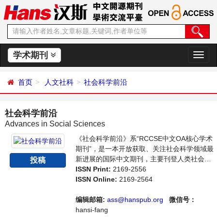
学术期刊
切
换
导
首页
人文社科
社会科学前沿
航
社会科学前沿
Advances in Social Sciences
《社会科学前沿》系“RCCSE中文OA核心学术
期刊”，是一本开放获取、关注社会科学领域最
新进展的国际中文期刊，主要刊登人类社会各
投稿
种现象和社会科学理论，包括经济、文化、历
ISSN Print:
2169-2556
史等社会学学术论文和成果报道及评述。本刊
ISSN Online:
2169-2564
支持思想创新、学术创新，倡导科学，繁荣学
术，集学术性、思想性为一体，旨在给世界范
编辑邮箱:
ass@hanspub.org
微信号：
围内的社会科学研究者提供一个传播、分享和
hansi-fang