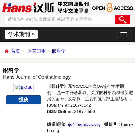
学术期刊
切
换
导
首页
医药卫生
眼科学
航
眼科学
Hans Journal of Ophthalmology
《眼科学》系“RCCSE中文OA核心学术期
刊”，是一本开放获取、关注眼科学领域最新进
展的国际中文期刊，主要刊登眼部生理结构分
投稿
析、眼部疾病的检查、病理与治疗等相关内容
ISSN Print:
2167-6542
的学术论文。本刊支持思想创新、学术创新，
ISSN Online:
2167-6550
倡导科学，繁荣学术，集学术性、思想性为一
体，旨在给世界范围内的科学家、学者、科研
编辑邮箱:
hjo@hanspub.org
微信号：
hansi-
人员提供一个传播、分享和讨论眼科学领域内
huang