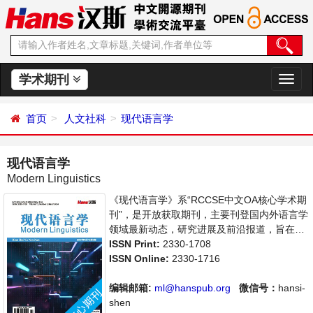
学术期刊
切
换
导
首页
人文社科
现代语言学
航
现代语言学
Modern Linguistics
《现代语言学》系“RCCSE中文OA核心学术期
刊”，是开放获取期刊，主要刊登国内外语言学
领域最新动态，研究进展及前沿报道，旨在给
世界范围内的科学家、学者、科研人员提供一
ISSN Print:
2330-1708
个传播、分享和讨论语言学领域内不同方向问
ISSN Online:
2330-1716
题与发展的交流平台。
编辑邮箱:
ml@hanspub.org
微信号：
hansi-
shen