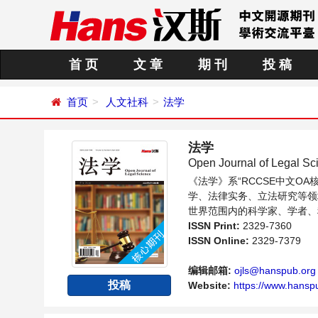
首 页
文 章
期 刊
投 稿
首页
人文社科
法学
法学
Open Journal of Legal Sc
《法学》系“RCCSE中文
学、法律实务、立法研究等领
世界范围内的科学家、学者、
ISSN Print:
2329-7360
ISSN Online:
2329-7379
编辑邮箱:
ojls@hanspub.org
投稿
Website:
https://www.hansp