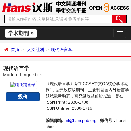
学术期刊
切
换
导
首页
人文社科
现代语言学
航
现代语言学
Modern Linguistics
《现代语言学》系“RCCSE中文OA核心学术期
刊”，是开放获取期刊，主要刊登国内外语言学
领域最新动态，研究进展及前沿报道，旨在给
投稿
世界范围内的科学家、学者、科研人员提供一
ISSN Print:
2330-1708
个传播、分享和讨论语言学领域内不同方向问
ISSN Online:
2330-1716
题与发展的交流平台。
编辑邮箱:
ml@hanspub.org
微信号：
hansi-
shen