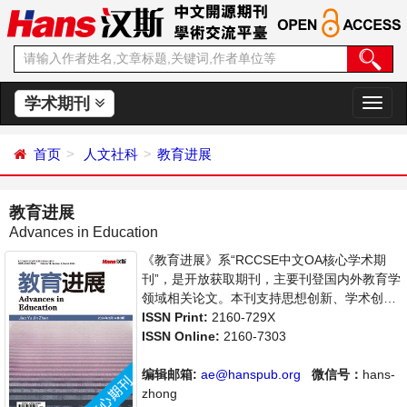
学术期刊
切
换
导
首页
人文社科
教育进展
航
教育进展
Advances in Education
《教育进展》系“RCCSE中文OA核心学术期
刊”，是开放获取期刊，主要刊登国内外教育学
领域相关论文。本刊支持思想创新、学术创
新，倡导科学，繁荣学术，集学术性、思想性
ISSN Print:
2160-729X
为一体，旨在给世界范围内的科学家、学者、
ISSN Online:
2160-7303
科研人员提供一个传播、分享和讨论教育学领
域内不同方向问题与发展的交流平台。
编辑邮箱:
ae@hanspub.org
微信号：
hans-
zhong