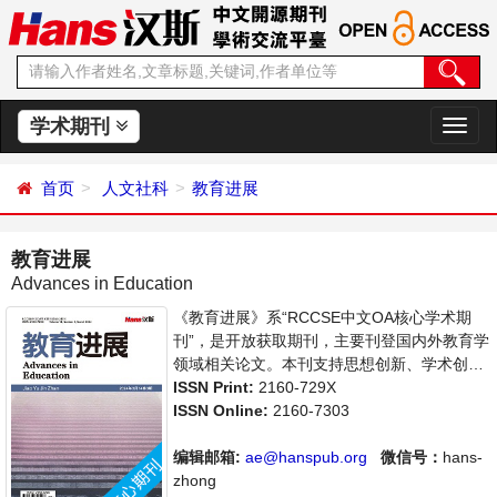
学术期刊
切
换
导
首页
人文社科
教育进展
航
教育进展
Advances in Education
《教育进展》系“RCCSE中文OA核心学术期
刊”，是开放获取期刊，主要刊登国内外教育学
领域相关论文。本刊支持思想创新、学术创
新，倡导科学，繁荣学术，集学术性、思想性
ISSN Print:
2160-729X
为一体，旨在给世界范围内的科学家、学者、
ISSN Online:
2160-7303
科研人员提供一个传播、分享和讨论教育学领
域内不同方向问题与发展的交流平台。
编辑邮箱:
ae@hanspub.org
微信号：
hans-
zhong