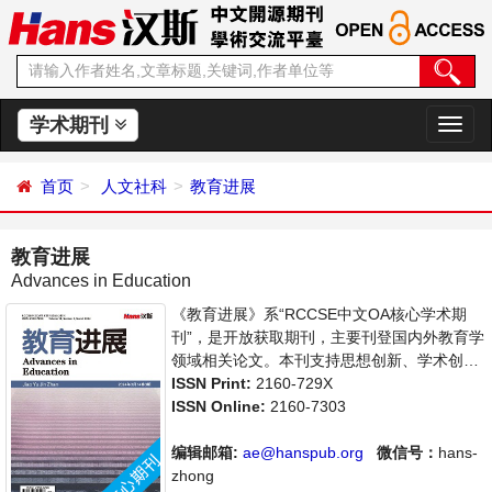
学术期刊
切
换
导
首页
人文社科
教育进展
航
教育进展
Advances in Education
《教育进展》系“RCCSE中文OA核心学术期
刊”，是开放获取期刊，主要刊登国内外教育学
领域相关论文。本刊支持思想创新、学术创
新，倡导科学，繁荣学术，集学术性、思想性
ISSN Print:
2160-729X
为一体，旨在给世界范围内的科学家、学者、
ISSN Online:
2160-7303
科研人员提供一个传播、分享和讨论教育学领
域内不同方向问题与发展的交流平台。
编辑邮箱:
ae@hanspub.org
微信号：
hans-
zhong