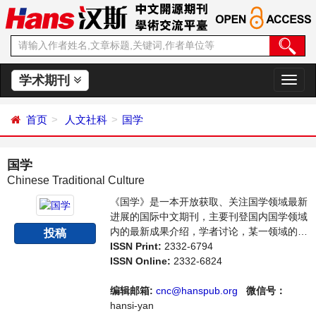
学术期刊
切
换
导
首页
人文社科
国学
航
国学
Chinese Traditional Culture
《国学》是一本开放获取、关注国学领域最新
进展的国际中文期刊，主要刊登国内国学领域
内的最新成果介绍，学者讨论，某一领域的研
投稿
究进展和专业评论等多方面的内容，旨在给世
ISSN Print:
2332-6794
界范围内的科学家、学者、科研人员提供一个
ISSN Online:
2332-6824
传播、分享和讨论国学领域内不同方向问题与
发展的交流平台。
编辑邮箱:
cnc@hanspub.org
微信号：
hansi-yan