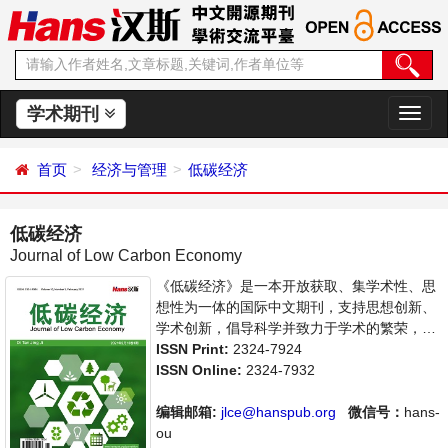
学术期刊
切
换
导
首页
经济与管理
低碳经济
航
低碳经济
Journal of Low Carbon Economy
《低碳经济》是一本开放获取、集学术性、思
想性为一体的国际中文期刊，支持思想创新、
学术创新，倡导科学并致力于学术的繁荣，旨
在给世界范围内的能源环境研究者、能源环境
ISSN Print:
2324-7924
工作者等研究并关注能源环境发展的人员提供
ISSN Online:
2324-7932
一个传播、分享和讨论可持续性发展的交流平
台。
编辑邮箱:
jlce@hanspub.org
微信号：
hans-
ou