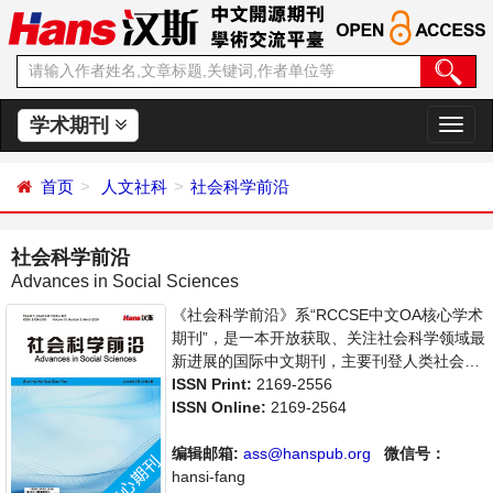
学术期刊
切
换
导
首页
人文社科
社会科学前沿
航
社会科学前沿
Advances in Social Sciences
《社会科学前沿》系“RCCSE中文OA核心学术
期刊”，是一本开放获取、关注社会科学领域最
新进展的国际中文期刊，主要刊登人类社会各
种现象和社会科学理论，包括经济、文化、历
ISSN Print:
2169-2556
史等社会学学术论文和成果报道及评述。本刊
ISSN Online:
2169-2564
支持思想创新、学术创新，倡导科学，繁荣学
术，集学术性、思想性为一体，旨在给世界范
编辑邮箱:
ass@hanspub.org
微信号：
围内的社会科学研究者提供一个传播、分享和
hansi-fang