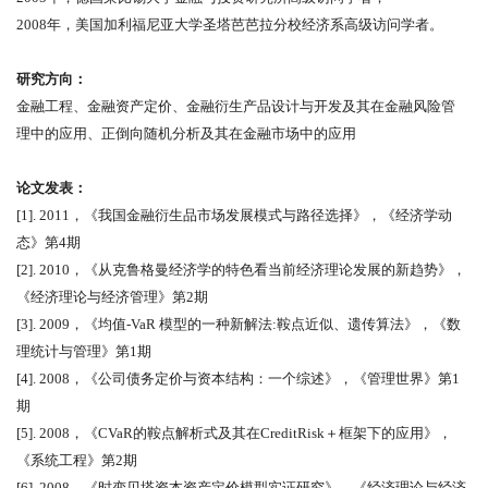
2008
年，美国加利福尼亚大学圣塔芭芭拉分校经济系高级访问学者。
研究方向：
金融工程、金融资产定价、金融衍生产品设计与开发及其在金融风险管
理中的应用、正倒向随机分析及其在金融市场中的应用
论文发表：
[1]. 2011
，《我国金融衍生品市场发展模式与路径选择》，《经济学动
态》第
4
期
[2]. 2010
，《从克鲁格曼经济学的特色看当前经济理论发展的新趋势》，
《经济理论与经济管理》第
2
期
[3]. 2009
，《均值
-VaR
模型的一种新解法
:
鞍点近似、遗传算法》，《数
理统计与管理》第
1
期
[4]. 2008
，《公司债务定价与资本结构：一个综述》，《管理世界》第
1
期
[5]. 2008
，《
CVaR
的鞍点解析式及其在
CreditRisk
＋框架下的应用》，
《系统工程》第
2
期
[6]. 2008
，《时变贝塔资本资产定价模型实证研究》，《经济理论与经济