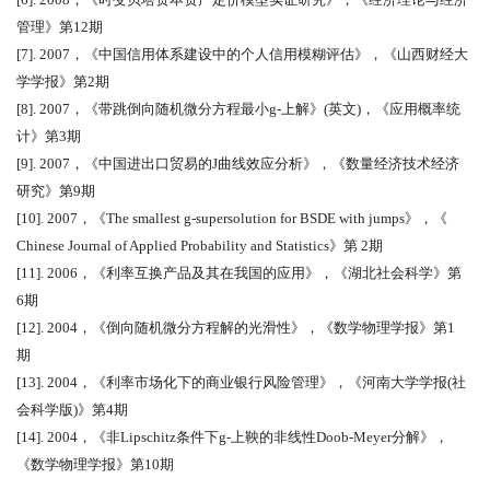
管理》第
12
期
[7]. 2007
，《中国信用体系建设中的个人信用模糊评估》，《山西财经大
学学报》第
2
期
[8]. 2007
，《带跳倒向随机微分方程最小
g-
上解》
(
英文
)
，《应用概率统
计》第
3
期
[9]. 2007
，《中国进出口贸易的
J
曲线效应分析》，《数量经济技术经济
研究》第
9
期
[10]. 2007
，《
The smallest g-supersolution for BSDE with jumps
》，《
Chinese Journal of Applied Probability and Statistics
》第
2
期
[11]. 2006
，《利率互换产品及其在我国的应用》，《湖北社会科学》第
6
期
[12]. 2004
，《倒向随机微分方程解的光滑性》，《数学物理学报》第
1
期
[13]. 2004
，《利率市场化下的商业银行风险管理》，《河南大学学报
(
社
会科学版
)
》第
4
期
[14]. 2004
，《非
Lipschitz
条件下
g-
上鞅的非线性
Doob-Meyer
分解》，
《数学物理学报》第
10
期