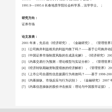
1991.9—1995.6
长春地质学院社会科学系，法学学士。；
研究方向：
证券市场
论文发表：
2001
年来，先后在《经济研究》、《金融研究》、《管理世界
[1]
《公司购并利益相关的利益均衡了吗？
——
基于公司购并动
[2]
《中国证券市场制度风险的生成及化解》
,
《经济研究》
20
[3]
《内幕交易行为预测：理论模型与实证分析》，《管理世界
[4]
《经济转轨期融资制度绩效的经济解析》，《管理世界》
20
[5]
《上市公司自愿性信息披露行为有效吗？
——
基于
1998-20
[6]
《内幕操纵、市场反应与行为识别
》，《金融研究》
2007
[7]
《内幕信息操纵的股价冲击效应：理论与中国股市证据》，