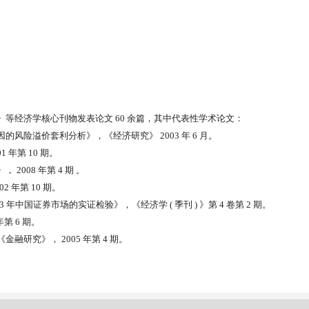
》等经济学核心刊物发表论文
60
余篇，其中代表性学术论文：
因的风险溢价套利分析》，《经济研究》
2003
年
6
月。
01
年第
10
期。
》，
2008
年第
4
期
。
02
年第
10
期。
03
年中国证券市场的实证检验》，《经济学
(
季刊
)
》第
4
卷第
2
期。
年第
6
期。
《金融研究》，
2005
年第
4
期。