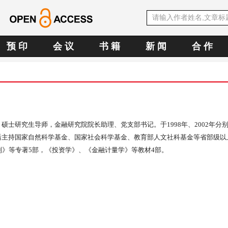
预 印
会 议
书 籍
新 闻
合 作
，硕士研究生导师，金融研究院院长助理、党支部书记。于
1998
年、
2002
年分
后主持国家自然科学基金、国家社会科学基金、教育部人文社科基金等省部级以
制》等专著
5
部，《投资学》、《金融计量学》等教材
4
部。