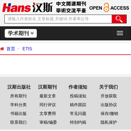
学术期刊
切
换
导
首页
ETIS
航
汉斯出版社
汉斯期刊
作者须知
关于我们
所有期刊
最新文章
投稿须知
开放获取
学科分类
同行评议
稿件跟踪
出版协议
书籍出版
文章费用
常见问题
保存/撤销
联系我们
审稿/编委
特别约稿
隐私保护