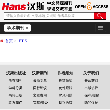
学术期刊
切
换
导
首页
ETIS
航
汉斯出版社
汉斯期刊
作者须知
关于我们
所有期刊
最新文章
投稿须知
开放获取
学科分类
同行评议
稿件跟踪
出版协议
书籍出版
文章费用
常见问题
保存/撤销
联系我们
审稿/编委
特别约稿
隐私保护