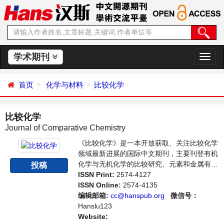
学术期刊
切
换
导
首页
化学与材料
比较化学
航
比较化学
Journal of Comparative Chemistry
《比较化学》是一本开放获取、关注比较化学
领域最新进展的国际中文期刊，主要刊登有机
化学与无机化学的比较研究、元素和金属有机
投稿
化学相关或比较研究等领域的学术论文和成果
ISSN Print:
2574-4127
报道及评述。支持思想创新、学术创新，倡导
ISSN Online:
2574-4135
科学，繁荣学术，集学术性、思想性为一体，
编辑邮箱:
cc@hanspub.org
微信号：
旨在给世界范围内的科学家、学者、科研人员
Hanslu123
提供一个传播、分享和讨论比较化学领域内不
Website: