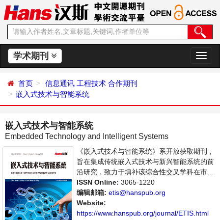
学术期刊
切
换
导
首页
信息通讯
工程技术
合作期刊
航
嵌入式技术与智能系统
嵌入式技术与智能系统
Embedded Technology and Intelligent Systems
《嵌入式技术与智能系统》系开放获取期刊，
旨在集成传统嵌入式技术与新兴智能系统的前
沿研究，致力于填补该综合性交叉学科在市场
上的空白。本期刊特别注重软件算法、芯片设
ISSN Online:
3065-1220
计与硬件实施的协同进展，以及理论研究与工
编辑邮箱:
etis@hanspub.org
程实践的紧密结合，面向学术界学者、产业界
Website:
专家与工程师、学生及技术爱好者，关注中国
https://www.hanspub.org/journal/ETIS.html