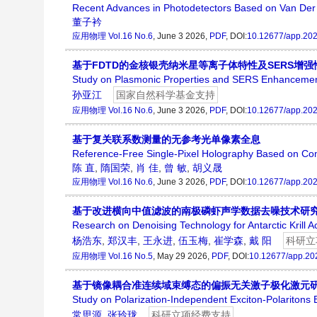
Recent Advances in Photodetectors Based on Van Der W
董子衿
应用物理
Vol.16 No.6
, June 3 2026,
PDF
, DOI:
10.12677/app.20
基于FDTD的金核银壳纳米星等离子体特性及SERS增强
Study on Plasmonic Properties and SERS Enhancemen
孙亚江
国家自然科学基金支持
应用物理
Vol.16 No.6
, June 3 2026,
PDF
, DOI:
10.12677/app.20
基于复关联系数测量的无参考光单像素全息
Reference-Free Single-Pixel Holography Based on Com
陈 直
,
隋国荣
,
肖 佳
,
曾 敏
,
胡义晟
应用物理
Vol.16 No.6
, June 3 2026,
PDF
, DOI:
10.12677/app.20
基于改进横向中值滤波的南极磷虾声学数据去噪技术研
Research on Denoising Technology for Antarctic Krill 
杨浩东
,
郑汉丰
,
王永进
,
伍玉梅
,
崔学森
,
戴 阳
科研立
应用物理
Vol.16 No.5
, May 29 2026,
PDF
, DOI:
10.12677/app.20
基于镜像耦合准连续域束缚态的偏振无关激子极化激元
Study on Polarization-Independent Exciton-Polaritons
常思源
,
张玲珑
科研立项经费支持