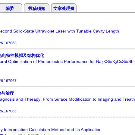
编委
投稿须知
文章处理费
cond Solid-State Ultraviolet Laser with Tunable Cavity Length
26.167068
阴极光电特性模拟及结构优化
ral Optimization of Photoelectric Performance for Na
KSb/K
CsSb/Sb
2
2
26.167067
像与治疗
Diagnosis and Therapy: From Suface Modification to Imaging and Treat
26.167066
y Interpolation Calculation Method and Its Application