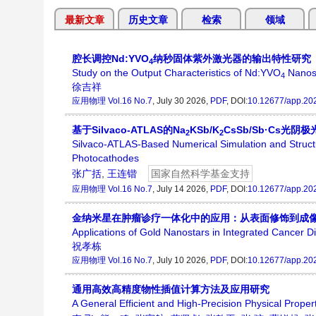
最新文章
历史文章
检索
领域
腔长调控Nd:YVO
纳秒固体紫外激光器的输出特性研究
4
Study on the Output Characteristics of Nd:YVO
Nanose
4
徐吉祥
应用物理
Vol.16 No.7
, July 30 2026,
PDF
, DOI:
10.12677/app.20
基于Silvaco-ATLAS的Na
KSb/K
CsSb/Sb·Cs光
2
2
Silvaco-ATLAS-Based Numerical Simulation and Structu
Photocathodes
张广括
,
王连锴
国家自然科学基金支持
应用物理
Vol.16 No.7
, July 14 2026,
PDF
, DOI:
10.12677/app.20
金纳米星在肿瘤诊疗一体化中的应用：从表面修饰到成
Applications of Gold Nanostars in Integrated Cancer 
祝孝栋
应用物理
Vol.16 No.7
, July 10 2026,
PDF
, DOI:
10.12677/app.20
通用高效高精度物性插值计算方法及应用研究
A General Efficient and High-Precision Physical Propert