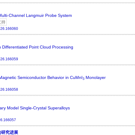
Multi-Channel Langmuir Probe System
支持
026.166060
 Differentiated Point Cloud Processing
026.166059
r Magnetic Semiconductor Behavior in CuMnI
Monolayer
3
026.166058
nary Model Single-Crystal Superalloys
26.166057
的研究进展