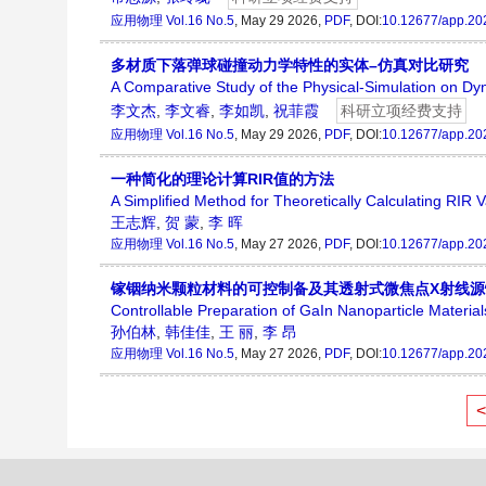
应用物理
Vol.16 No.5
, May 29 2026,
PDF
, DOI:
10.12677/app.20
多材质下落弹球碰撞动力学特性的实体–仿真对比研究
A Comparative Study of the Physical-Simulation on Dynam
李文杰
,
李文睿
,
李如凯
,
祝菲霞
科研立项经费支持
应用物理
Vol.16 No.5
, May 29 2026,
PDF
, DOI:
10.12677/app.20
一种简化的理论计算RIR值的方法
A Simplified Method for Theoretically Calculating RIR 
王志辉
,
贺 蒙
,
李 晖
应用物理
Vol.16 No.5
, May 27 2026,
PDF
, DOI:
10.12677/app.20
镓铟纳米颗粒材料的可控制备及其透射式微焦点X射线源
Controllable Preparation of GaIn Nanoparticle Materi
孙伯林
,
韩佳佳
,
王 丽
,
李 昂
应用物理
Vol.16 No.5
, May 27 2026,
PDF
, DOI:
10.12677/app.20