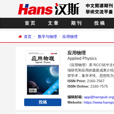
首 页
文 章
期 刊
投 稿
首页
数学与物理
应用物理
应用物理
Applied Physics
《应用物理》系“RCCSE
域研究和应用的最新成果介绍
荣学术，集学术性、思想性为
理领域内不同方向问题与发展
ISSN Print:
2160-7567
ISSN Online:
2160-7575
编辑邮箱:
app@hanspub.org
投稿
Website:
https://www.hanspu