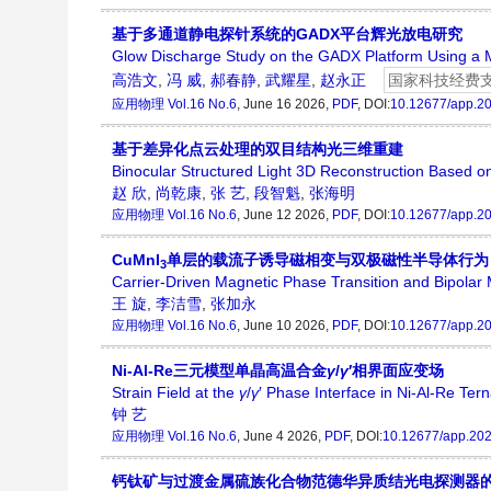
基于多通道静电探针系统的GADX平台辉光放电研究
Glow Discharge Study on the GADX Platform Using a 
高浩文
,
冯 威
,
郝春静
,
武耀星
,
赵永正
国家科技经费
应用物理
Vol.16 No.6
, June 16 2026,
PDF
, DOI:
10.12677/app.2
基于差异化点云处理的双目结构光三维重建
Binocular Structured Light 3D Reconstruction Based on
赵 欣
,
尚乾康
,
张 艺
,
段智魁
,
张海明
应用物理
Vol.16 No.6
, June 12 2026,
PDF
, DOI:
10.12677/app.2
CuMnI
单层的载流子诱导磁相变与双极磁性半导体行为
3
Carrier-Driven Magnetic Phase Transition and Bipola
王 旋
,
李洁雪
,
张加永
应用物理
Vol.16 No.6
, June 10 2026,
PDF
, DOI:
10.12677/app.2
Ni-Al-Re三元模型单晶高温合金
γ
/
γ
′相界面应变场
Strain Field at the
γ
/
γ
′ Phase Interface in Ni-Al-Re Ter
钟 艺
应用物理
Vol.16 No.6
, June 4 2026,
PDF
, DOI:
10.12677/app.20
钙钛矿与过渡金属硫族化合物范德华异质结光电探测器