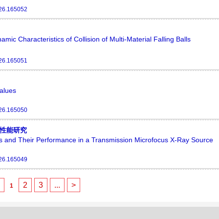
26.165052
ic Characteristics of Collision of Multi-Material Falling Balls
26.165051
Values
26.165050
性能研究
als and Their Performance in a Transmission Microfocus X-Ray Source
26.165049
<
2
3
...
>
1