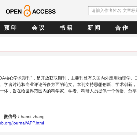
预 印
会 议
书 籍
新 闻
合 作
中文OA核心学术期刊”，是开放获取期刊，主要刊登有关国内外应用物理学、
、学者讨论和专业评论等多方面的论文。本刊支持思想创新、学术创新，
一体，旨在给世界范围内的科学家、学者、科研人员提供一个传播、分享
的交流平台。
微信号：
hansi-zhang
b.org/journal/APP.html