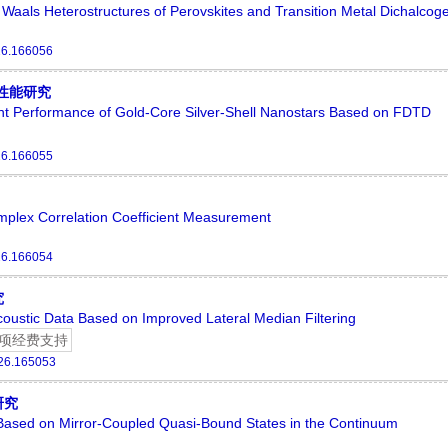
aals Heterostructures of Perovskites and Transition Metal Dichalcog
26.166056
性能研究
t Performance of Gold-Core Silver-Shell Nanostars Based on FDTD
26.166055
plex Correlation Coefficient Measurement
26.166054
究
Acoustic Data Based on Improved Lateral Median Filtering
项经费支持
26.165053
研究
 Based on Mirror-Coupled Quasi-Bound States in the Continuum