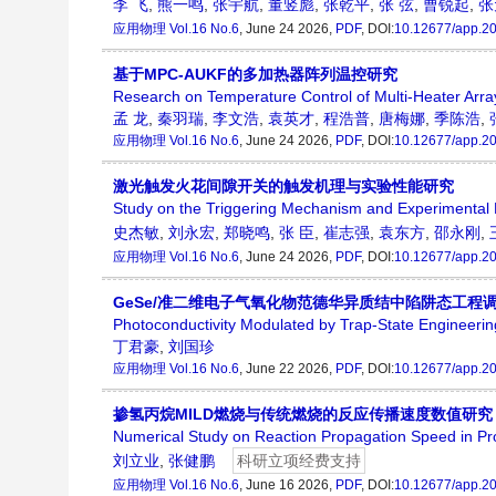
李 飞
,
熊一鸣
,
张宇航
,
董竖彪
,
张乾平
,
张 弦
,
曹锐起
,
张
应用物理
Vol.16 No.6
, June 24 2026,
PDF
, DOI:
10.12677/app.2
基于MPC-AUKF的多加热器阵列温控研究
Research on Temperature Control of Multi-Heater A
孟 龙
,
秦羽瑞
,
李文浩
,
袁英才
,
程浩普
,
唐梅娜
,
季陈浩
,
应用物理
Vol.16 No.6
, June 24 2026,
PDF
, DOI:
10.12677/app.2
激光触发火花间隙开关的触发机理与实验性能研究
Study on the Triggering Mechanism and Experimental
史杰敏
,
刘永宏
,
郑晓鸣
,
张 臣
,
崔志强
,
袁东方
,
邵永刚
,
应用物理
Vol.16 No.6
, June 24 2026,
PDF
, DOI:
10.12677/app.2
GeSe/准二维电子气氧化物范德华异质结中陷阱态工程
Photoconductivity Modulated by Trap-State Engineeri
丁君豪
,
刘国珍
应用物理
Vol.16 No.6
, June 22 2026,
PDF
, DOI:
10.12677/app.2
掺氢丙烷MILD燃烧与传统燃烧的反应传播速度数值研究
Numerical Study on Reaction Propagation Speed in P
刘立业
,
张健鹏
科研立项经费支持
应用物理
Vol.16 No.6
, June 16 2026,
PDF
, DOI:
10.12677/app.2