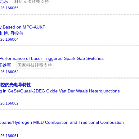
元东
科研立项经费支持
026.166065
rray Based on MPC-AUKF
张 博
,
乔俊伟
026.166064
 Performance of Laser-Triggered Spark Gap Switches
王铁军
国家科技经费支持
026.166063
调控的光电导特性
ng in GeSe/Quasi-2DEG Oxide Van Der Waals Heterojunctions
026.166062
ropane/Hydrogen MILD Combustion and Traditional Combustion
026.166061