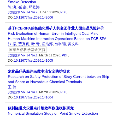
Smoke Detection
陈 漓
,
崔 燕
,
邓乾涛
安防技术
Vol.14 No.2
, June 10 2026,
PDF
,
DOI:
10.12677/jsst.2026.142006
基于FCE-SPA的智能化煤矿人机交互作业人因失误风险评价
Risk Evaluation of Human Error in Intelligent Coal Mine
Human-Machine Interaction Operations Based on FCE-SPA
张 振
,
贾真真
,
叶 青
,
岳浩邦
,
刘翀瑞
,
黄文科
国家自然科学基金支持
安防技术
Vol.14 No.1
, March 11 2026,
PDF
,
DOI:
10.12677/jsst.2026.141005
危化品码头船岸杂散电流安全防护研究
Research on Safety Protection of Stray Current between Ship
and Shore at Hazardous Chemical Terminals
王 伟
安防技术
Vol.14 No.1
, March 9 2026,
PDF
,
DOI:
10.12677/jsst.2026.141004
倾斜隧道火灾重点排烟效率数值模拟研究
Numerical Simulation Study on Point Smoke Extraction