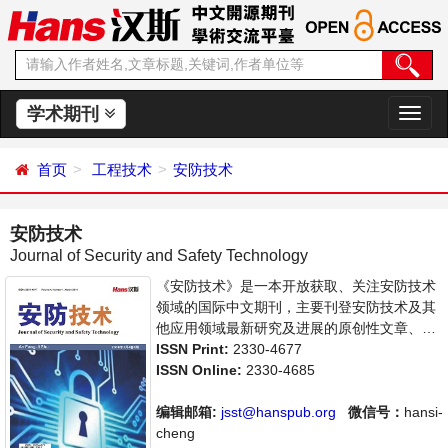
学术期刊
切
换
导
首页
工程技术
安防技术
航
安防技术
Journal of Security and Safety Technology
《安防技术》是一本开放获取、关注安防技术
领域的国际中文期刊，主要刊登安防技术及其
他应用领域最新研究及进展的原创性文章、关
注安防产品的应用、集成、维护。旨在给世界
ISSN Print:
2330-4677
范围内的科学家、学者、科研人员提供一个传
ISSN Online:
2330-4685
播、分享和讨论安防技术领域内不同方向问题
与发展的交流平台。
编辑邮箱:
jsst@hanspub.org
微信号：
hansi-
cheng