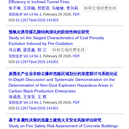
Efficiency in Inclined Tunnel Fires
朱子琳
,
王田楠
,
邢哲语
,
马敏敏
,
李兴莉
科研立项经费支持
安防技术
Vol.14 No.1
, February 28 2026,
PDF
,
DOI:
10.12677/jsst.2026.141003
预氧化诱导煤孔隙结构演化的阶段性特征研究
Study on the Staged Characteristics of Coal Porosity
Evolution Induced by Pre-Oxidation
马云鹏
,
梁亚鑫
,
郭 江
科研立项经费支持
安防技术
Vol.14 No.1
, February 28 2026,
PDF
,
DOI:
10.12677/jsst.2026.141002
炭黑生产企业非粉尘爆炸危险区域划分的深度探讨与系统论证
In-Depth Discussion and Systematic Demonstration on the
Determination of Non-Dust Explosion Hazardous Areas in
Carbon Black Production Enterprises
张成燕
,
王东安
,
王 辉
安防技术
Vol.14 No.1
, February 28 2026,
PDF
,
DOI:
10.12677/jsst.2026.141001
基于多属性决策的混凝土建筑火灾安全风险评估研究
Study on Fire Safety Risk Assessment of Concrete Buildings