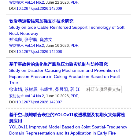
安防技术
Vol.14 No.2
, June 22 2026,
PDF
,
DOI:
10.12677/jsst.2026.142009
软岩巷道帮锚索加强支护技术研究
Study on Side Cable Reinforced Support Technology of Soft
Rock Roadway
郑鸿彪
,
张宇鹏
,
庞杰文
安防技术
Vol.14 No.2
, June 16 2026,
PDF
,
DOI:
10.12677/jsst.2026.142008
基于事故树的焦化生产膨胀压力致灾机制与防控研究
Study on Disaster-Causing Mechanism and Prevention of
Expansion Pressure in Coking Production Based on Fault
Tree
徐淑娟
,
苏树辰
,
韦耀恒
,
柴晨阳
,
郭 江
科研立项经费支持
安防技术
Vol.14 No.2
, June 10 2026,
PDF
,
DOI:
10.12677/jsst.2026.142007
基于空–频域联合表征的YOLOv11改进模型及初期火灾烟雾检
测应用
YOLOv11 Improved Model Based on Joint Spatial-Frequency
Domain Representation and Its Application in Early Fire