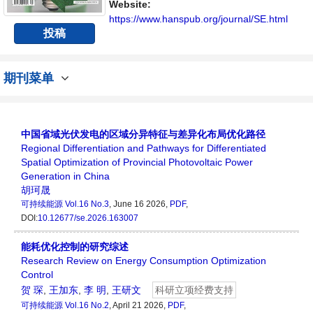
展的人员提供一个传播、分享和讨论能源持续
Website:
性发展的交流平台。
https://www.hanspub.org/journal/SE.html
投稿
期刊菜单
中国省域光伏发电的区域分异特征与差异化布局优化路径
Regional Differentiation and Pathways for Differentiated
Spatial Optimization of Provincial Photovoltaic Power
Generation in China
胡珂晟
可持续能源
Vol.16 No.3
, June 16 2026,
PDF
,
DOI:
10.12677/se.2026.163007
能耗优化控制的研究综述
Research Review on Energy Consumption Optimization
Control
贺 琛
,
王加东
,
李 明
,
王研文
科研立项经费支持
可持续能源
Vol.16 No.2
, April 21 2026,
PDF
,