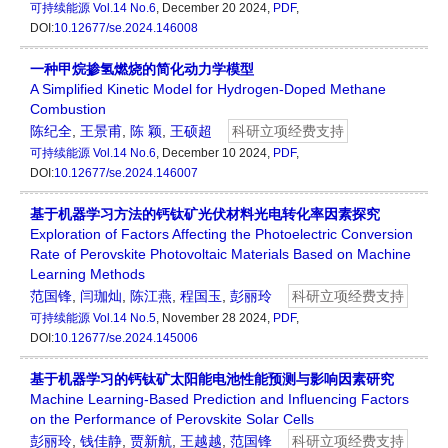
可持续能源
Vol.14 No.6
, December 20 2024,
PDF
,
DOI:
10.12677/se.2024.146008
一种甲烷掺氢燃烧的简化动力学模型
A Simplified Kinetic Model for Hydrogen-Doped Methane
Combustion
陈纪全
,
王景甫
,
陈 颖
,
王硕超
科研立项经费支持
可持续能源
Vol.14 No.6
, December 10 2024,
PDF
,
DOI:
10.12677/se.2024.146007
基于机器学习方法的钙钛矿光伏材料光电转化率因素探究
Exploration of Factors Affecting the Photoelectric Conversion
Rate of Perovskite Photovoltaic Materials Based on Machine
Learning Methods
范国锋
,
闫珈灿
,
陈江燕
,
程国玉
,
彭丽玲
科研立项经费支持
可持续能源
Vol.14 No.5
, November 28 2024,
PDF
,
DOI:
10.12677/se.2024.145006
基于机器学习的钙钛矿太阳能电池性能预测与影响因素研究
Machine Learning-Based Prediction and Influencing Factors
on the Performance of Perovskite Solar Cells
彭丽玲
,
钱佳静
,
贾新航
,
王越越
,
范国锋
科研立项经费支持