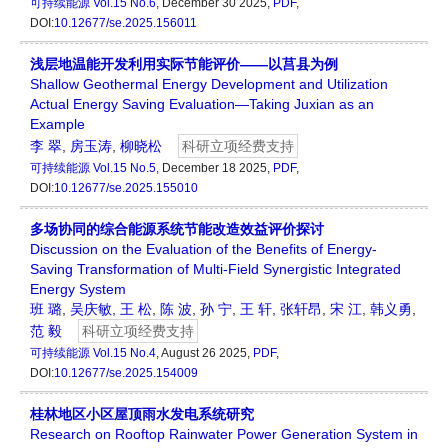
可持续能源
Vol.15 No.6
, December 30 2025,
PDF
,
DOI:
10.12677/se.2025.156011
浅层地温能开发利用实际节能评价——以莒县为例
Shallow Geothermal Energy Development and Utilization
Actual Energy Saving Evaluation—Taking Juxian as an
Example
李 翠
,
房玉涛
,
柳晓松
科研立项经费支持
可持续能源
Vol.15 No.5
, December 18 2025,
PDF
,
DOI:
10.12677/se.2025.155010
多场协同的综合能源系统节能改造效益评价探讨
Discussion on the Evaluation of the Benefits of Energy-
Saving Transformation of Multi-Field Synergistic Integrated
Energy System
班 璐
,
吴庆敏
,
王 松
,
陈 波
,
孙 宁
,
王 轩
,
张轩昂
,
宋 江
,
韩义勇
,
范 毅
科研立项经费支持
可持续能源
Vol.15 No.4
, August 26 2025,
PDF
,
DOI:
10.12677/se.2025.154009
桂林地区小区屋顶雨水发电系统研究
Research on Rooftop Rainwater Power Generation System in