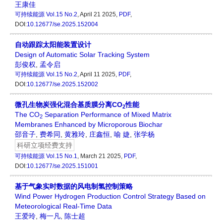
王康佳
可持续能源
Vol.15 No.2
, April 21 2025,
PDF
,
DOI:
10.12677/se.2025.152004
自动跟踪太阳能装置设计
Design of Automatic Solar Tracking System
彭俊权
,
孟令启
可持续能源
Vol.15 No.2
, April 11 2025,
PDF
,
DOI:
10.12677/se.2025.152002
微孔生物炭强化混合基质膜分离CO
性能
2
The CO
Separation Performance of Mixed Matrix
2
Membranes Enhanced by Microporous Biochar
邵音子
,
费希同
,
黄雅玲
,
庄鑫恒
,
喻 婕
,
张学杨
科研立项经费支持
可持续能源
Vol.15 No.1
, March 21 2025,
PDF
,
DOI:
10.12677/se.2025.151001
基于气象实时数据的风电制氢控制策略
Wind Power Hydrogen Production Control Strategy Based on
Meteorological Real-Time Data
王爱玲
,
梅一凡
,
陈士超