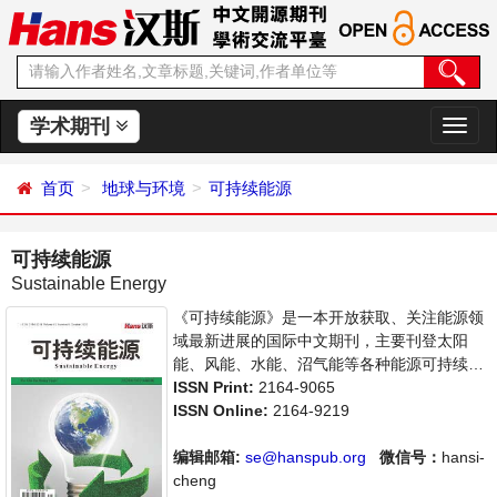
学术期刊
切
换
导
首页
地球与环境
可持续能源
航
可持续能源
Sustainable Energy
《可持续能源》是一本开放获取、关注能源领
域最新进展的国际中文期刊，主要刊登太阳
能、风能、水能、沼气能等各种能源可持续发
展研究，以及能源与经济、环境、政策等关系
ISSN Print:
2164-9065
的学术论文和成果评述。本刊集学术性、思想
ISSN Online:
2164-9219
性为一体，支持思想创新、学术创新，倡导科
学并致力于学术的繁荣，旨在给世界范围内的
编辑邮箱:
se@hanspub.org
微信号：
hansi-
能源研究者、能源工作者等研究并关注能源发
cheng