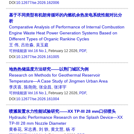
DOI:
10.12677/se.2026.162006
基于不同类型有机朗肯循环的内燃机余热发电系统性能对比分
析
Comparative Analysis of Performance of Internal Combustion
Engine Waste Heat Power Generation Systems Based on
Different Types of Organic Rankine Cycles
王 伟
,
吕欣淼
,
吴玉庭
可持续能源
Vol.16 No.1
, February 12 2026,
PDF
,
DOI:
10.12677/se.2026.161005
地热热储温度方法研究——以荆门城区为例
Research on Methods for Geothermal Reservoir
Temperature—A Case Study of Jingmen Urban Area
李庆喜
,
陈尧尧
,
张业昌
,
张泽宇
可持续能源
Vol.16 No.1
, February 12 2026,
PDF
,
DOI:
10.12677/se.2026.161004
喷溅装置水力性能试验研究——XX TP-III 28 mm口径喷头
Hydraulic Performance Research on the Splash Device—XX
TP-III 28 mm Nozzle Diameter
黄春花
,
宋志勇
,
刘 轶
,
黄文慧
,
杨 岑