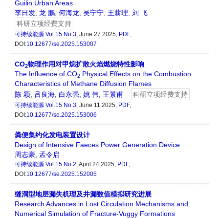
Guilin Urban Areas
李日发
,
龙 鹏
,
何海龙
,
吴宁宁
,
王薪理
,
刘 飞
科研立项经费支持
可持续能源
Vol.15 No.3
, June 27 2025,
PDF
,
DOI:
10.12677/se.2025.153007
CO
物理作用对甲烷扩散火焰燃烧特性影响
2
The Influence of CO
Physical Effects on the Combustion
2
Characteristics of Methane Diffusion Flames
陈 颖
,
吕良海
,
白永强
,
姚 伟
,
王景甫
科研立项经费支持
可持续能源
Vol.15 No.3
, June 11 2025,
PDF
,
DOI:
10.12677/se.2025.153006
粪便集约化发电装置设计
Design of Intensive Faeces Power Generation Device
周志豪
,
孟令启
可持续能源
Vol.15 No.2
, April 24 2025,
PDF
,
DOI:
10.12677/se.2025.152005
缝洞型地层漏失机理及井漏数值模拟研究进展
Research Advances in Lost Circulation Mechanisms and
Numerical Simulation of Fracture-Vuggy Formations