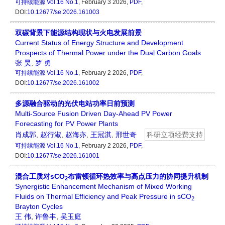
可持续能源
Vol.16 No.1
, February 3 2026,
PDF
,
DOI:
10.12677/se.2026.161003
双碳背景下能源结构现状与火电发展前景
Current Status of Energy Structure and Development
Prospects of Thermal Power under the Dual Carbon Goals
张 昊
,
罗 勇
可持续能源
Vol.16 No.1
, February 2 2026,
PDF
,
DOI:
10.12677/se.2026.161002
多源融合驱动的光伏电站功率日前预测
Multi-Source Fusion Driven Day-Ahead PV Power
Forecasting for PV Power Plants
肖成郭
,
赵行淑
,
赵海亦
,
王冠淇
,
邢世奇
科研立项经费支持
可持续能源
Vol.16 No.1
, February 2 2026,
PDF
,
DOI:
10.12677/se.2026.161001
混合工质对sCO
布雷顿循环热效率与高点压力的协同提升机制
2
Synergistic Enhancement Mechanism of Mixed Working
Fluids on Thermal Efficiency and Peak Pressure in sCO
2
Brayton Cycles
王 伟
,
许鲁丰
,
吴玉庭