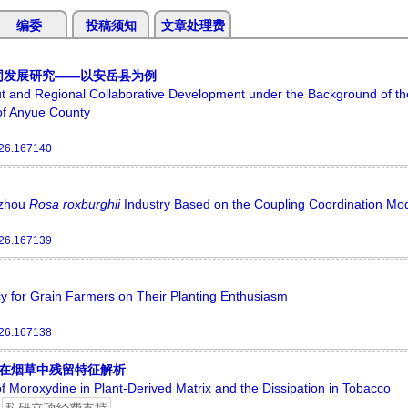
编委
投稿须知
文章处理费
同发展研究——以安岳县为例
out and Regional Collaborative Development under the Background of th
f Anyue County
026.167140
izhou
Rosa
roxburghii
Industry Based on the Coupling Coordination Mo
026.167139
y for Grain Farmers on Their Planting Enthusiasm
026.167138
在烟草中残留特征解析
f Moroxydine in Plant-Derived Matrix and the Dissipation in Tobacco