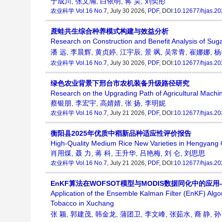
于成川
,
张文瀚
,
白依明
,
蒋 昊
,
刘奕彤
农业科学
Vol.16 No.7
, July 30 2026,
PDF
, DOI:
10.12677/hjas.2
蔗蛙共生综合种养模式构建与效益分析
Research on Construction and Benefit Analysis of Sug
潘 远
,
李晨辉
,
黄贞婷
,
江宇辰
,
景 飒
,
吴常青
,
崔娜娜
,
杨
农业科学
Vol.16 No.7
, July 30 2026,
PDF
, DOI:
10.12677/hjas.2
绿色农业背景下邢台市农机装备升级路径研究
Research on the Upgrading Path of Agricultural Machin
蔡银朋
,
李宏宇
,
高婧婧
,
张 扬
,
李明妮
农业科学
Vol.16 No.7
, July 21 2026,
PDF
, DOI:
10.12677/hjas.2
衡阳县2025年优质中稻新品种适应性评价报告
High-Quality Medium Rice New Varieties in Hengyang 
肖用煤
,
聂 力
,
蒋 科
,
王升华
,
吕艳梅
,
刘 仑
,
刘思思
农业科学
Vol.16 No.7
, July 21 2026,
PDF
, DOI:
10.12677/hjas.2
EnKF算法在WOFSOT模型与MODIS数据同化中的应
Application of the Ensemble Kalman Filter (EnKF) Al
Tobacco in Xuchang
张 颖
,
郭建茂
,
韩金龙
,
蒲团卫
,
李文峰
,
张茹水
,
裔 静
,
孙