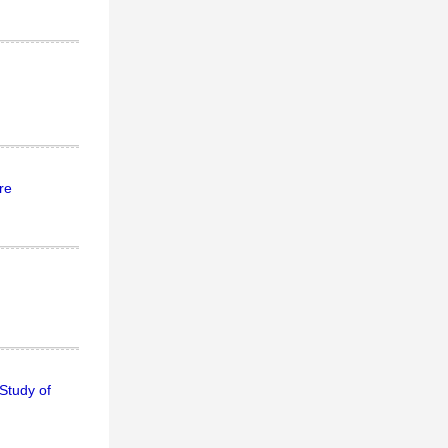
re
Study of