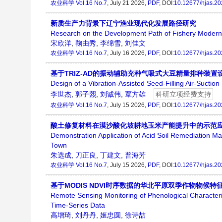
农业科学
Vol.16 No.7
, July 21 2026,
PDF
, DOI:
10.12677/hjas.2
新质生产力背景下辽宁渔业现代化发展路径研究
Research on the Development Path of Fishery Moderniz
宋欣洋
,
鞠由秀
,
李绵雪
,
刘佳文
农业科学
Vol.16 No.7
, July 16 2026,
PDF
, DOI:
10.12677/hjas.2
基于TRIZ-AD的振动辅助充种气吸式大豆精量排种装置
Design of a Vibration-Assisted Seed-Filling Air-Suct
李世杰
,
郭子熙
,
刘诚伟
,
覃方雄
科研立项经费支持
农业科学
Vol.16 No.7
, July 15 2026,
PDF
, DOI:
10.12677/hjas.2
酸土修复材料在漠沙酸化坡耕地玉米产能提升中的示范
Demonstration Application of Acid Soil Remediation Mat
Town
朱选成
,
刀正良
,
丁建文
,
普海芳
农业科学
Vol.16 No.7
, July 15 2026,
PDF
, DOI:
10.12677/hjas.2
基于MODIS NDVI时序数据的华北平原双季作物物候
Remote Sensing Monitoring of Phenological Character
Time-Series Data
高增琦
,
刘丹丹
,
姬忠圆
,
徐诗喆