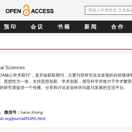
预 印
会 议
书 籍
新 闻
合 作
ral Sciences
中文OA核心学术期刊”，是开放获取期刊，主要刊登研究农业发展的自然规律
、思想性为一体，支持思想创新、学术创新，倡导科学并致力于学术繁荣
的研究者提供一个传播、分享和讨论农业科学问题与发展的交流平台。
g
微信号：
hans-zhong
ub.org/journal/HJAS.html