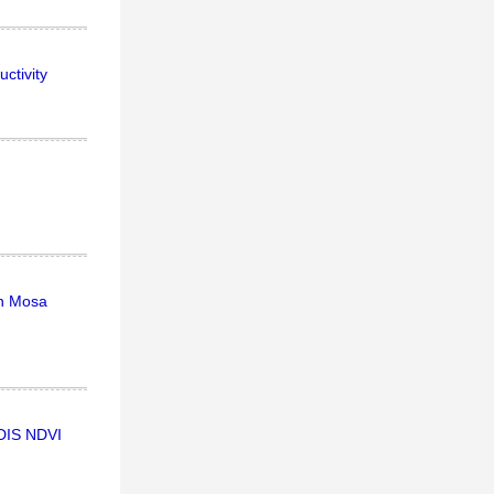
ctivity
in Mosa
ODIS NDVI