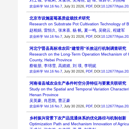
刘士领
,
李晓莉
,
朱俊琪
,
吴海燕
,
赵 锋
,
谭辉华
,
刘燕梅
农业科学
Vol.16 No.7
, July 31 2026,
PDF
, DOI:
10.12677/hjas.2
北京市设施蓝莓基质盆栽技术研究
Research on Substrate Pot Cultivation Technology of Blu
赵相娟
,
雷恒久
,
张来喜
,
杨 帆
,
夏一鸣
,
吴晓云
,
程建军
农业科学
Vol.16 No.7
, July 31 2026,
PDF
, DOI:
10.12677/hjas.2
河北宁晋县高标准农田“建管用”长效运行机制调查研究
Research on the Long-Term Operation Mechanism of Co
County, Hebei Province
蔡银朋
,
李绵雪
,
高婧婧
,
刘 瑛
,
李明妮
农业科学
Vol.16 No.7
, July 30 2026,
PDF
, DOI:
10.12677/hjas.2
河南省县域农业生产条件时空分异特征与要素关联研究
Study on the Spatial and Temporal Variation Characteri
Henan Province
吴英豪
,
肖思凯
,
曹正豪
农业科学
Vol.16 No.7
, July 30 2026,
PDF
, DOI:
10.12677/hjas.2
乡村振兴背景下农产品流通体系的优化路径与机制创新
Optimization Path and Mechanism Innovation of Agricul