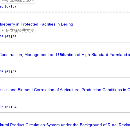
科研立项经费支持
026.167137
eberry in Protected Facilities in Beijing
科研立项经费支持
026.167136
nstruction, Management and Utilization of High-Standard Farmland in
026.167135
stics and Element Correlation of Agricultural Production Conditions in C
026.167134
tural Product Circulation System under the Background of Rural Revital