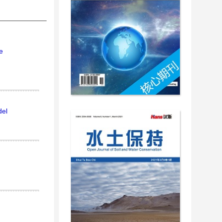
e
del