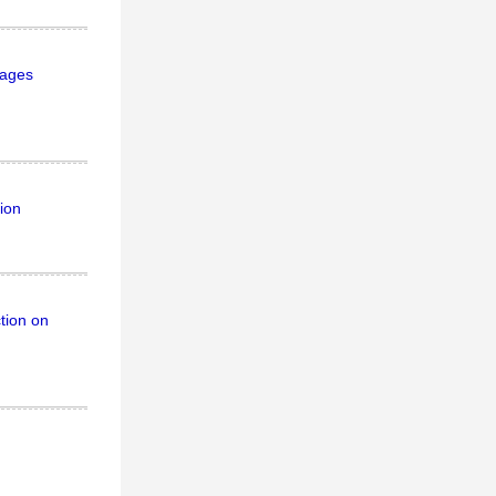
lages
ion
tion on