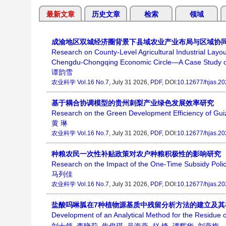
最新文章
历史文章
检索
领域
成渝地区双城经济圈背景下县域农业产业布局与区域协
Research on County-Level Agricultural Industrial Lay
Chengdu-Chongqing Economic Circle—A Case Study o
谭韵雪
农业科学
Vol.16 No.7
, July 31 2026,
PDF
, DOI:
10.12677/hjas.2
基于耦合协调模型的贵州刺梨产业绿色发展效率研究
Research on the Green Development Efficiency of Gu
黄 琳
农业科学
Vol.16 No.7
, July 31 2026,
PDF
, DOI:
10.12677/hjas.2
种粮农民一次性补贴政策对农户种粮积极性的影响研究
Research on the Impact of the One-Time Subsidy Polic
马列佳
农业科学
Vol.16 No.7
, July 31 2026,
PDF
, DOI:
10.12677/hjas.2
盐酸吗啉胍在7种植物源基质中残留分析方法的建立及其
Development of an Analytical Method for the Residue o