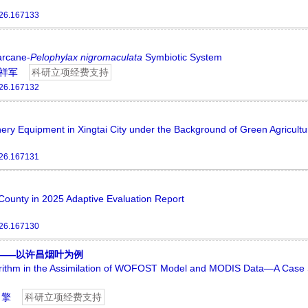
026.167133
arcane-
Pelophylax
nigromaculata
Symbiotic System
祥军
科研立项经费支持
026.167132
ery Equipment in Xingtai City under the Background of Green Agricultu
026.167131
County in 2025 Adaptive Evaluation Report
026.167130
用——以许昌烟叶为例
gorithm in the Assimilation of WOFOST Model and MODIS Data—A Case 
 擎
科研立项经费支持