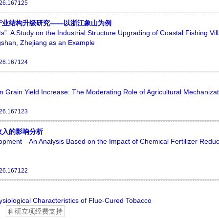
026.167125
村产业结构升级研究——以浙江象山为例
s”: A Study on the Industrial Structure Upgrading of Coastal Fishing Vil
gshan, Zhejiang as an Example
026.167124
n Grain Yield Increase: The Moderating Role of Agricultural Mechanizat
026.167123
收入的影响分析
lopment—An Analysis Based on the Impact of Chemical Fertilizer Reduc
026.167122
ysiological Characteristics of Flue-Cured Tobacco
科研立项经费支持