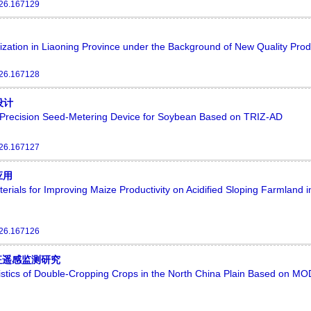
026.167129
ation in Liaoning Province under the Background of New Quality Produ
026.167128
设计
ion Precision Seed-Metering Device for Soybean Based on TRIZ-AD
026.167127
应用
erials for Improving Maize Productivity on Acidified Sloping Farmland 
026.167126
特征遥感监测研究
istics of Double-Cropping Crops in the North China Plain Based on M