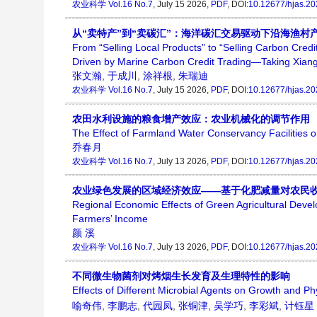
农业科学
Vol.16 No.7
, July 15 2026,
PDF
, DOI:
10.12677/hjas.2
从“卖特产”到“卖碳汇”：海洋碳汇交易驱动下沿海渔
From “Selling Local Products” to “Selling Carbon Credit
Driven by Marine Carbon Credit Trading—Taking Xian
张文瀚
,
于成川
,
涂祥根
,
朱瑞迪
农业科学
Vol.16 No.7
, July 15 2026,
PDF
, DOI:
10.12677/hjas.2
农田水利设施的粮食增产效应：农业机械化的调节作用
The Effect of Farmland Water Conservancy Facilities o
乔春月
农业科学
Vol.16 No.7
, July 13 2026,
PDF
, DOI:
10.12677/hjas.2
农业绿色发展的区域经济效应——基于化肥减量对农民
Regional Economic Effects of Green Agricultural Deve
Farmers’ Income
颜 溪
农业科学
Vol.16 No.7
, July 13 2026,
PDF
, DOI:
10.12677/hjas.2
不同微生物菌剂对烤烟生长发育及生理特性的影响
Effects of Different Microbial Agents on Growth and Ph
喻奇伟
,
李鹏志
,
代园凤
,
张铜津
,
吴学巧
,
李彩斌
,
计钰星