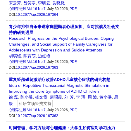
宋云芳
,
吕笑寒
,
李晓云
,
彭微微
心理学进展
Vol.16 No.7
, July 30 2026,
PDF
,
DOI:
10.12677/ap.2026.167364
青少年抑郁自杀未遂家庭照顾者心理负担、应对挑战及社会支
持的研究进展
Research Progress on the Psychological Burden, Coping
Challenges, and Social Support of Family Caregivers for
Adolescents with Depression and Suicide Attempts
胡琪钰
,
陈育萌
,
边红艳
心理学进展
Vol.16 No.7
, July 28 2026,
PDF
,
DOI:
10.12677/ap.2026.167363
重复经颅磁刺激治疗改善ADHD儿童核心症状的研究构想
Idea of Repetitive Transcranial Magnetic Stimulation in
Improving the Core Symptoms of ADHD Children
徐 磊
,
陈小璐
,
杨文贵
,
蒲昭霞
,
刘 芳
,
李 瑶
,
周 波
,
黄小洪
,
易
媛
科研立项经费支持
心理学进展
Vol.16 No.7
, July 28 2026,
PDF
,
DOI:
10.12677/ap.2026.167362
时间管理、学习方法与心理健康：大学生如何应对学习压力