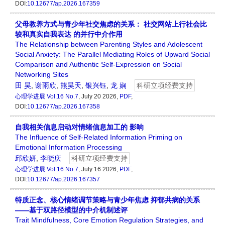
DOI:
10.12677/ap.2026.167359
父母教养方式与青少年社交焦虑的关系： 社交网站上行社会比
较和真实自我表达 的并行中介作用
The Relationship between Parenting Styles and Adolescent
Social Anxiety: The Parallel Mediating Roles of Upward Social
Comparison and Authentic Self-Expression on Social
Networking Sites
田 昊
,
谢雨欣
,
熊昊天
,
银兴钰
,
龙 娴
科研立项经费支持
心理学进展
Vol.16 No.7
, July 20 2026,
PDF
,
DOI:
10.12677/ap.2026.167358
自我相关信息启动对情绪信息加工的 影响
The Influence of Self-Related Information Priming on
Emotional Information Processing
邱欣妍
,
李晓庆
科研立项经费支持
心理学进展
Vol.16 No.7
, July 16 2026,
PDF
,
DOI:
10.12677/ap.2026.167357
特质正念、核心情绪调节策略与青少年焦虑 抑郁共病的关系
——基于双路径模型的中介机制述评
Trait Mindfulness, Core Emotion Regulation Strategies, and