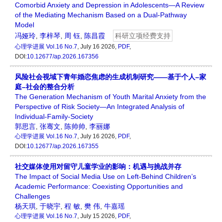
Comorbid Anxiety and Depression in Adolescents—A Review
of the Mediating Mechanism Based on a Dual-Pathway
Model
冯娅玲
,
李梓琴
,
周 钰
,
陈昌霞
科研立项经费支持
心理学进展
Vol.16 No.7
, July 16 2026,
PDF
,
DOI:
10.12677/ap.2026.167356
风险社会视域下青年婚恋焦虑的生成机制研究——基于个人–家
庭–社会的整合分析
The Generation Mechanism of Youth Marital Anxiety from the
Perspective of Risk Society—An Integrated Analysis of
Individual-Family-Society
郭思言
,
张骞文
,
陈帅帅
,
李丽娜
心理学进展
Vol.16 No.7
, July 16 2026,
PDF
,
DOI:
10.12677/ap.2026.167355
社交媒体使用对留守儿童学业的影响：机遇与挑战并存
The Impact of Social Media Use on Left-Behind Children’s
Academic Performance: Coexisting Opportunities and
Challenges
杨天琪
,
于晓宇
,
程 敏
,
樊 伟
,
牛嘉瑶
心理学进展
Vol.16 No.7
, July 15 2026,
PDF
,