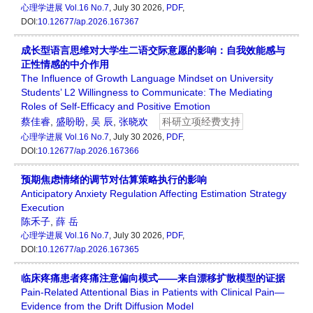
心理学进展
Vol.16 No.7
, July 30 2026,
PDF
,
DOI:
10.12677/ap.2026.167367
成长型语言思维对大学生二语交际意愿的影响：自我效能感与
正性情感的中介作用
The Influence of Growth Language Mindset on University
Students’ L2 Willingness to Communicate: The Mediating
Roles of Self-Efficacy and Positive Emotion
蔡佳睿
,
盛盼盼
,
吴 辰
,
张晓欢
科研立项经费支持
心理学进展
Vol.16 No.7
, July 30 2026,
PDF
,
DOI:
10.12677/ap.2026.167366
预期焦虑情绪的调节对估算策略执行的影响
Anticipatory Anxiety Regulation Affecting Estimation Strategy
Execution
陈禾子
,
薛 岳
心理学进展
Vol.16 No.7
, July 30 2026,
PDF
,
DOI:
10.12677/ap.2026.167365
临床疼痛患者疼痛注意偏向模式——来自漂移扩散模型的证据
Pain-Related Attentional Bias in Patients with Clinical Pain—
Evidence from the Drift Diffusion Model