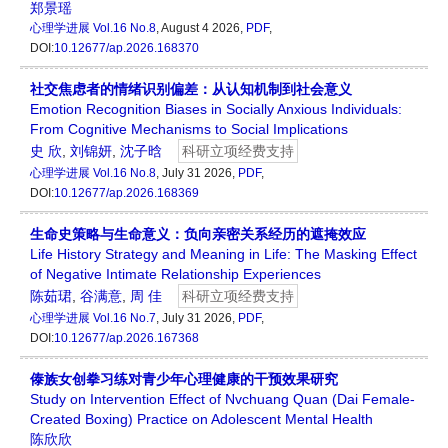
郑景瑶
心理学进展
Vol.16 No.8
, August 4 2026,
PDF
,
DOI:
10.12677/ap.2026.168370
社交焦虑者的情绪识别偏差：从认知机制到社会意义
Emotion Recognition Biases in Socially Anxious Individuals:
From Cognitive Mechanisms to Social Implications
史 欣
,
刘锦妍
,
沈子晗
科研立项经费支持
心理学进展
Vol.16 No.8
, July 31 2026,
PDF
,
DOI:
10.12677/ap.2026.168369
生命史策略与生命意义：负向亲密关系经历的遮掩效应
Life History Strategy and Meaning in Life: The Masking Effect
of Negative Intimate Relationship Experiences
陈茹珺
,
谷满意
,
周 佳
科研立项经费支持
心理学进展
Vol.16 No.7
, July 31 2026,
PDF
,
DOI:
10.12677/ap.2026.167368
傣族女创拳习练对青少年心理健康的干预效果研究
Study on Intervention Effect of Nvchuang Quan (Dai Female-
Created Boxing) Practice on Adolescent Mental Health
陈欣欣