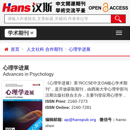
学术期刊
切
换
导
首页
人文社科
合作期刊
心理学进展
航
心理学进展
Advances in Psychology
《心理学进展》系“RCCSE中文OA核心学术期
刊”，是开放获取期刊，由西南大学心理学部与
汉斯出版社联合主办，主要刊登应用心理学、
社会心理学等领域的学术论文和成果报道及评
ISSN Print:
2160-7273
述。支持思想创新、学术创新，倡导科学，繁
ISSN Online:
2160-7281
荣学术，集学术性、思想性为一体，旨在给世
界范围内的科学家、学者、科研人员提供一个
编辑邮箱:
ap@hanspub.org
微信号：
hansi-
传播、分享和讨论心理学领域内不同方向问题
shen