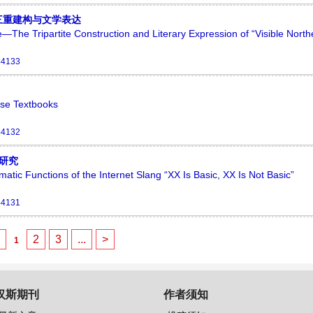
三重建构与文学表达
—The Tripartite Construction and Literary Expression of “Visible North
44133
ese Textbooks
44132
用研究
tic Functions of the Internet Slang “XX Is Basic, XX Is Not Basic”
44131
<
2
3
...
>
1
汉斯期刊
作者须知