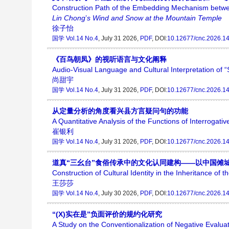
Construction Path of the Embedding Mechanism betw
Lin Chong
’
s Wind and Snow at the Mountain
Temple
徐子怡
国学
Vol.14 No.4
, July 31 2026,
PDF
, DOI:
10.12677/cnc.2026.1
《百鸟朝凤》的视听语言与文化阐释
Audio-Visual Language and Cultural Interpretation of 
尚甜宇
国学
Vol.14 No.4
, July 31 2026,
PDF
, DOI:
10.12677/cnc.2026.1
从定量分析的角度看兴县方言疑问句的功能
A Quantitative Analysis of the Functions of Interrogati
崔银利
国学
Vol.14 No.4
, July 31 2026,
PDF
, DOI:
10.12677/cnc.2026.1
道真“三幺台”食俗传承中的文化认同建构——以中国傩
Construction of Cultural Identity in the Inheritance 
王莎莎
国学
Vol.14 No.4
, July 30 2026,
PDF
, DOI:
10.12677/cnc.2026.1
“(X)实在是”负面评价的规约化研究
A Study on the Conventionalization of Negative Evaluati