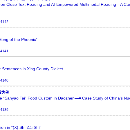
een Close Text Reading and AI-Empowered Multimodal Reading—A Cas
44142
“Song of the Phoenix”
44141
ve Sentences in Xing County Dialect
44140
城为例
of the “Sanyao Tai” Food Custom in Daozhen—A Case Study of China’s Nu
44139
on in “(X) Shí Zài Shì”