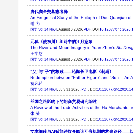
唐代窦全交墓志考释
An Exegetical Study of the Epitaph of Dou Quanjiao of
谢 为
国学
Vol.14 No.4
, August 6 2026,
PDF
, DOI:
10.12677/cnc.2026.
元稹《使东川》组诗中的江月意象
The River-and-Moon Imagery in Yuan Zhen’s
Shi Don
王学悠
国学
Vol.14 No.4
, August 5 2026,
PDF
, DOI:
10.12677/cnc.2026.
“父”与“子”的救赎——论顾长卫电影《刺猬》
Redemption between “Father Figure” and “Son”—An An
祝凡茹
国学
Vol.14 No.4
, July 31 2026,
PDF
, DOI:
10.12677/cnc.2026.1
丝绸之路影响下的胡商贸易研究综述
A Review of the Trade Activities of the Hu Merchants u
张 莹
国学
Vol.14 No.4
, July 31 2026,
PDF
, DOI:
10.12677/cnc.2026.1
文本细读与AI赋能跨媒介阅读互嵌机制的构建路径——