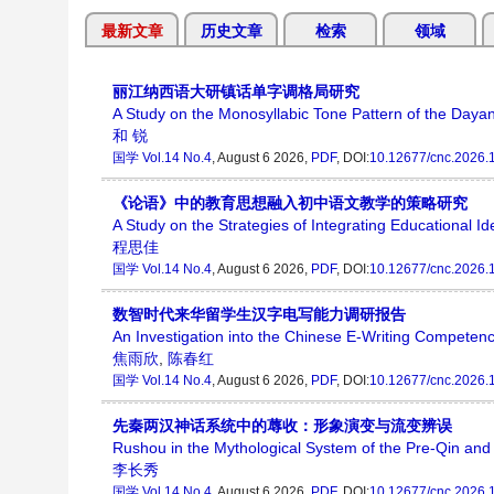
最新文章
历史文章
检索
领域
丽江纳西语大研镇话单字调格局研究
A Study on the Monosyllabic Tone Pattern of the Dayan 
和 锐
国学
Vol.14 No.4
, August 6 2026,
PDF
, DOI:
10.12677/cnc.2026.
《论语》中的教育思想融入初中语文教学的策略研究
A Study on the Strategies of Integrating Educational I
程思佳
国学
Vol.14 No.4
, August 6 2026,
PDF
, DOI:
10.12677/cnc.2026.
数智时代来华留学生汉字电写能力调研报告
An Investigation into the Chinese E-Writing Competence 
焦雨欣
,
陈春红
国学
Vol.14 No.4
, August 6 2026,
PDF
, DOI:
10.12677/cnc.2026.
先秦两汉神话系统中的蓐收：形象演变与流变辨误
Rushou in the Mythological System of the Pre-Qin and
李长秀
国学
Vol.14 No.4
, August 6 2026,
PDF
, DOI:
10.12677/cnc.2026.