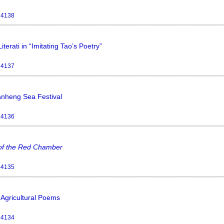
44138
erati in “Imitating Tao’s Poetry”
44137
anheng Sea Festival
44136
of the Red Chamber
44135
 Agricultural Poems
44134