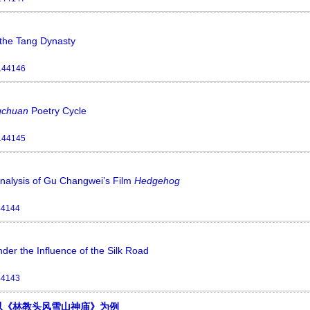
 the Tang Dynasty
144146
gchuan
Poetry Cycle
144145
alysis of Gu Changwei’s Film
Hedgehog
44144
nder the Influence of the Silk Road
44143
以《林教头风雪山神庙》为例