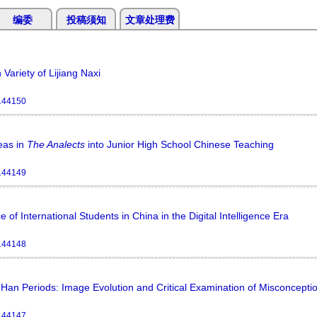
编委
投稿须知
文章处理费
Variety of Lijiang Naxi
144150
deas in
The
Analects
into Junior High School Chinese Teaching
144149
of International Students in China in the Digital Intelligence Era
144148
 Han Periods: Image Evolution and Critical Examination of Misconcepti
144147