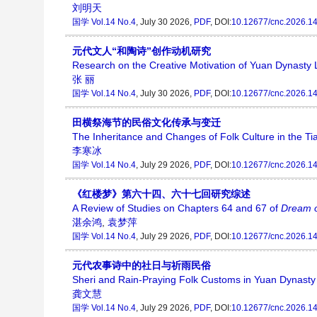
刘明天
国学
Vol.14 No.4
, July 30 2026,
PDF
, DOI:
10.12677/cnc.2026.1
元代文人“和陶诗”创作动机研究
Research on the Creative Motivation of Yuan Dynasty Lit
张 丽
国学
Vol.14 No.4
, July 30 2026,
PDF
, DOI:
10.12677/cnc.2026.1
田横祭海节的民俗文化传承与变迁
The Inheritance and Changes of Folk Culture in the Ti
李寒冰
国学
Vol.14 No.4
, July 29 2026,
PDF
, DOI:
10.12677/cnc.2026.1
《红楼梦》第六十四、六十七回研究综述
A Review of Studies on Chapters 64 and 67 of
Dream 
湛余鸿
,
袁梦萍
国学
Vol.14 No.4
, July 29 2026,
PDF
, DOI:
10.12677/cnc.2026.1
元代农事诗中的社日与祈雨民俗
Sheri and Rain-Praying Folk Customs in Yuan Dynasty
龚文慧
国学
Vol.14 No.4
, July 29 2026,
PDF
, DOI:
10.12677/cnc.2026.1