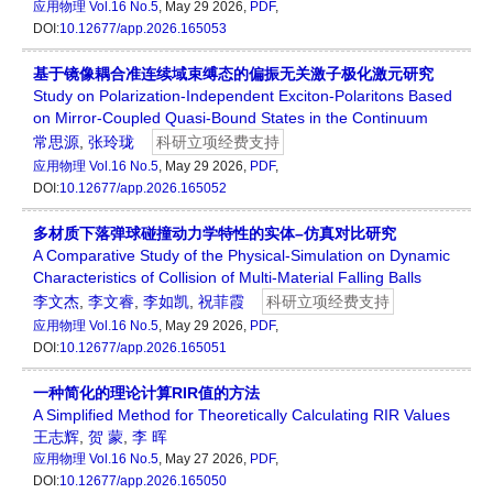
应用物理
Vol.16 No.5
, May 29 2026,
PDF
,
DOI:
10.12677/app.2026.165053
基于镜像耦合准连续域束缚态的偏振无关激子极化激元研究
Study on Polarization-Independent Exciton-Polaritons Based
on Mirror-Coupled Quasi-Bound States in the Continuum
常思源
,
张玲珑
科研立项经费支持
应用物理
Vol.16 No.5
, May 29 2026,
PDF
,
DOI:
10.12677/app.2026.165052
多材质下落弹球碰撞动力学特性的实体–仿真对比研究
A Comparative Study of the Physical-Simulation on Dynamic
Characteristics of Collision of Multi-Material Falling Balls
李文杰
,
李文睿
,
李如凯
,
祝菲霞
科研立项经费支持
应用物理
Vol.16 No.5
, May 29 2026,
PDF
,
DOI:
10.12677/app.2026.165051
一种简化的理论计算RIR值的方法
A Simplified Method for Theoretically Calculating RIR Values
王志辉
,
贺 蒙
,
李 晖
应用物理
Vol.16 No.5
, May 27 2026,
PDF
,
DOI:
10.12677/app.2026.165050