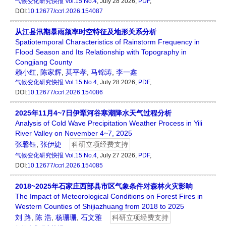
气候变化研究快报
Vol.15 No.4
, July 28 2026,
PDF
,
DOI:
10.12677/ccrl.2026.154087
从江县汛期暴雨频率时空特征及地形关系分析
Spatiotemporal Characteristics of Rainstorm Frequency in
Flood Season and Its Relationship with Topography in
Congjiang County
赖小红
,
陈家辉
,
莫平孝
,
马锦涛
,
李一鑫
气候变化研究快报
Vol.15 No.4
, July 28 2026,
PDF
,
DOI:
10.12677/ccrl.2026.154086
2025年11月4~7日伊犁河谷寒潮降水天气过程分析
Analysis of Cold Wave Precipitation Weather Process in Yili
River Valley on November 4~7, 2025
张馨钰
,
张伊婕
科研立项经费支持
气候变化研究快报
Vol.15 No.4
, July 27 2026,
PDF
,
DOI:
10.12677/ccrl.2026.154085
2018~2025年石家庄西部县市区气象条件对森林火灾影响
The Impact of Meteorological Conditions on Forest Fires in
Western Counties of Shijiazhuang from 2018 to 2025
刘 路
,
陈 浩
,
杨珊珊
,
石文雅
科研立项经费支持