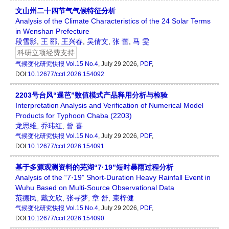
文山州二十四节气气候特征分析
Analysis of the Climate Characteristics of the 24 Solar Terms
in Wenshan Prefecture
段雪影
,
王 郦
,
王兴春
,
吴倩文
,
张 蕾
,
马 雯
科研立项经费支持
气候变化研究快报
Vol.15 No.4
, July 29 2026,
PDF
,
DOI:
10.12677/ccrl.2026.154092
2203号台风“暹芭”数值模式产品释用分析与检验
Interpretation Analysis and Verification of Numerical Model
Products for Typhoon Chaba (2203)
龙思维
,
乔玮红
,
曾 喜
气候变化研究快报
Vol.15 No.4
, July 29 2026,
PDF
,
DOI:
10.12677/ccrl.2026.154091
基于多源观测资料的芜湖“7·19”短时暴雨过程分析
Analysis of the “7·19” Short-Duration Heavy Rainfall Event in
Wuhu Based on Multi-Source Observational Data
范德民
,
戴文欣
,
张寻梦
,
章 舒
,
束梓健
气候变化研究快报
Vol.15 No.4
, July 29 2026,
PDF
,
DOI:
10.12677/ccrl.2026.154090