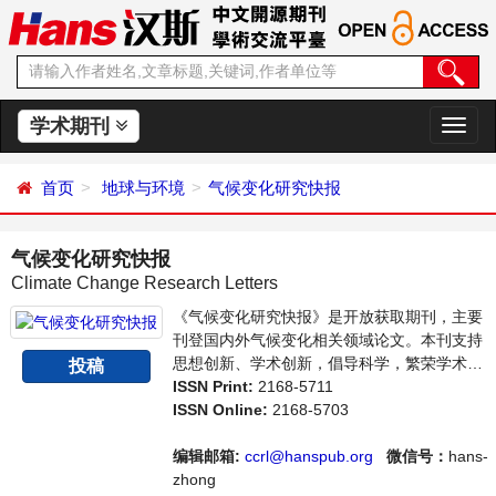
学术期刊
切
换
导
首页
地球与环境
气候变化研究快报
航
气候变化研究快报
Climate Change Research Letters
《气候变化研究快报》是开放获取期刊，主要
刊登国内外气候变化相关领域论文。本刊支持
思想创新、学术创新，倡导科学，繁荣学术，
投稿
集学术性、思想性为一体，旨在给世界范围内
ISSN Print:
2168-5711
的科学家、学者、科研人员提供一个传播、分
ISSN Online:
2168-5703
享和讨论气候变化领域内不同方向问题与发展
的交流平台。
编辑邮箱:
ccrl@hanspub.org
微信号：
hans-
zhong