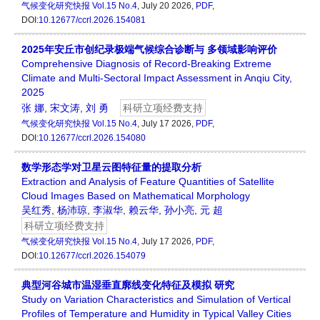
气候变化研究快报
Vol.15 No.4
, July 20 2026,
PDF
,
DOI:
10.12677/ccrl.2026.154081
2025年安丘市创纪录极端气候综合诊断与 多领域影响评价
Comprehensive Diagnosis of Record-Breaking Extreme
Climate and Multi-Sectoral Impact Assessment in Anqiu City,
2025
张 娜
,
宋文涛
,
刘 勇
科研立项经费支持
气候变化研究快报
Vol.15 No.4
, July 17 2026,
PDF
,
DOI:
10.12677/ccrl.2026.154080
数学形态学对卫星云图特征量的提取分析
Extraction and Analysis of Feature Quantities of Satellite
Cloud Images Based on Mathematical Morphology
吴红秀
,
杨沛琼
,
李淑华
,
赖云华
,
孙小亮
,
元 超
科研立项经费支持
气候变化研究快报
Vol.15 No.4
, July 17 2026,
PDF
,
DOI:
10.12677/ccrl.2026.154079
典型河谷城市温湿垂直廓线变化特征及模拟 研究
Study on Variation Characteristics and Simulation of Vertical
Profiles of Temperature and Humidity in Typical Valley Cities