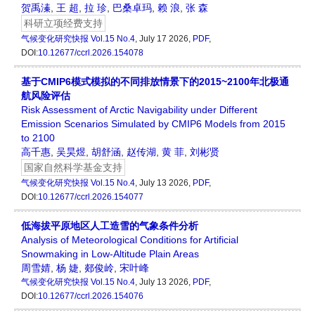
贺禹溱
,
王 超
,
拉 珍
,
巴桑卓玛
,
赖 浪
,
张 森
科研立项经费支持
气候变化研究快报
Vol.15 No.4
, July 17 2026,
PDF
,
DOI:
10.12677/ccrl.2026.154078
基于CMIP6模式模拟的不同排放情景下的2015~2100年北极通
航风险评估
Risk Assessment of Arctic Navigability under Different
Emission Scenarios Simulated by CMIP6 Models from 2015
to 2100
高千惠
,
吴昊煜
,
胡舒涵
,
赵传湖
,
黄 菲
,
刘彬贤
国家自然科学基金支持
气候变化研究快报
Vol.15 No.4
, July 13 2026,
PDF
,
DOI:
10.12677/ccrl.2026.154077
低海拔平原地区人工造雪的气象条件分析
Analysis of Meteorological Conditions for Artificial
Snowmaking in Low-Altitude Plain Areas
周雪婧
,
杨 婕
,
郯俊岭
,
宋叶峰
气候变化研究快报
Vol.15 No.4
, July 13 2026,
PDF
,
DOI:
10.12677/ccrl.2026.154076