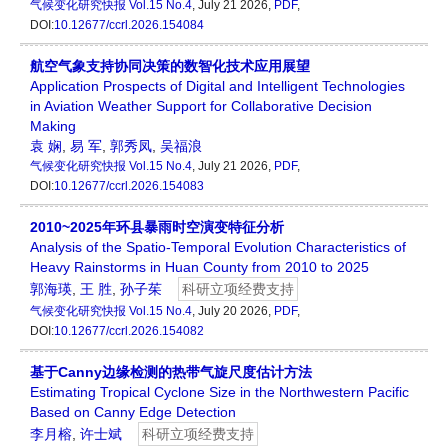
气候变化研究快报
Vol.15 No.4
, July 21 2026,
PDF
,
DOI:
10.12677/ccrl.2026.154084
航空气象支持协同决策的数智化技术应用展望
Application Prospects of Digital and Intelligent Technologies
in Aviation Weather Support for Collaborative Decision
Making
袁 娴
,
易 军
,
郭秀凤
,
吴福浪
气候变化研究快报
Vol.15 No.4
, July 21 2026,
PDF
,
DOI:
10.12677/ccrl.2026.154083
2010~2025年环县暴雨时空演变特征分析
Analysis of the Spatio-Temporal Evolution Characteristics of
Heavy Rainstorms in Huan County from 2010 to 2025
郭海瑛
,
王 胜
,
孙子茱
科研立项经费支持
气候变化研究快报
Vol.15 No.4
, July 20 2026,
PDF
,
DOI:
10.12677/ccrl.2026.154082
基于Canny边缘检测的热带气旋尺度估计方法
Estimating Tropical Cyclone Size in the Northwestern Pacific
Based on Canny Edge Detection
李月榕
,
许士斌
科研立项经费支持