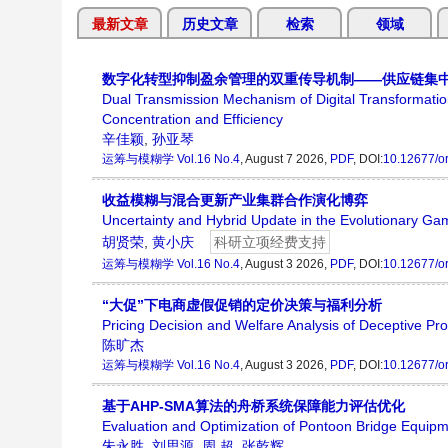
最新文章
历史文章
检索
领域
数字化转型抑制盈余管理的双重传导机制——供应链集
Dual Transmission Mechanism of Digital Transformat
Concentration and Efficiency
辛佳颖
,
孙亚琴
运筹与模糊学
Vol.16 No.4
, August 7 2026,
PDF
, DOI:
10.12677/o
收益模糊与混合更新产业集群合作演化博弈
Uncertainty and Hybrid Update in the Evolutionary Gam
胡贤荣
,
黄小庆
科研立项经费支持
运筹与模糊学
Vol.16 No.4
, August 3 2026,
PDF
, DOI:
10.12677/o
“大促”下电商虚假促销的定价决策与福利分析
Pricing Decision and Welfare Analysis of Deceptive Pr
陈旷杰
运筹与模糊学
Vol.16 No.4
, August 3 2026,
PDF
, DOI:
10.12677/o
基于AHP-SMA算法的舟桥系统保障能力评估优化
Evaluation and Optimization of Pontoon Bridge Equip
朱永胜
,
刘思源
,
周 超
,
张乾辉