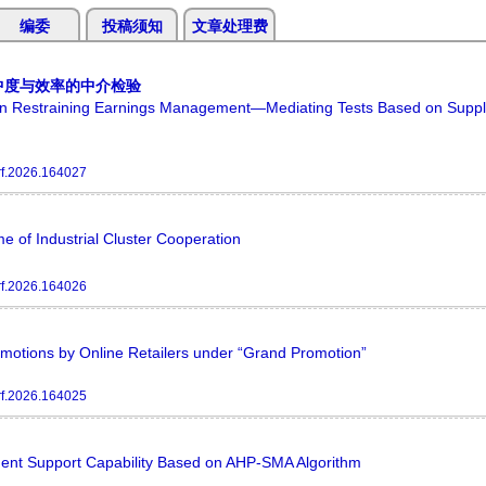
编委
投稿须知
文章处理费
中度与效率的中介检验
ion Restraining Earnings Management—Mediating Tests Based on Supp
rf.2026.164027
e of Industrial Cluster Cooperation
rf.2026.164026
omotions by Online Retailers under “Grand Promotion”
rf.2026.164025
ment Support Capability Based on AHP-SMA Algorithm