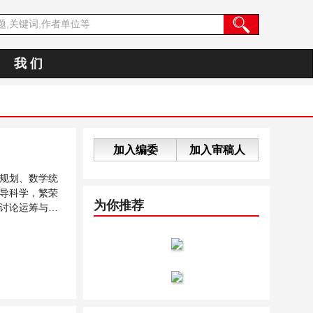
我 们
加入编委
加入审稿人
规划、数学统
导科学，繁荣
为你推荐
讨论运筹与模