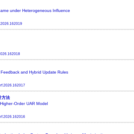
 Game under Heterogeneous Influence
f.2026.162019
.2026.162018
l Feedback and Hybrid Update Rules
rf.2026.162017
计方法
d Higher-Order UAR Model
rf.2026.162016