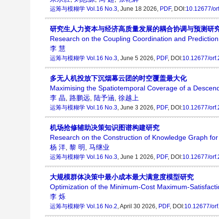
运筹与模糊学
Vol.16 No.3
, June 18 2026,
PDF
, DOI:
10.12677/or
研究生人力资本与经济高质量发展的耦合协调与预测研
Research on the Coupling Coordination and Predictio
李 慧
运筹与模糊学
Vol.16 No.3
, June 5 2026,
PDF
, DOI:
10.12677/orf
多无人机投放下沉烟幕云团的时空覆盖最大化
Maximising the Spatiotemporal Coverage of a Descen
李 晶
,
路鹏远
,
陆予涵
,
徐越上
运筹与模糊学
Vol.16 No.3
, June 3 2026,
PDF
, DOI:
10.12677/orf
机场抢修辅助决策知识图谱构建研究
Research on the Construction of Knowledge Graph for
杨 洋
,
黎 明
,
马继业
运筹与模糊学
Vol.16 No.3
, June 1 2026,
PDF
, DOI:
10.12677/orf
大规模群体决策中最小成本最大满意度模型研究
Optimization of the Minimum-Cost Maximum-Satisfacti
李 烁
运筹与模糊学
Vol.16 No.2
, April 30 2026,
PDF
, DOI:
10.12677/or