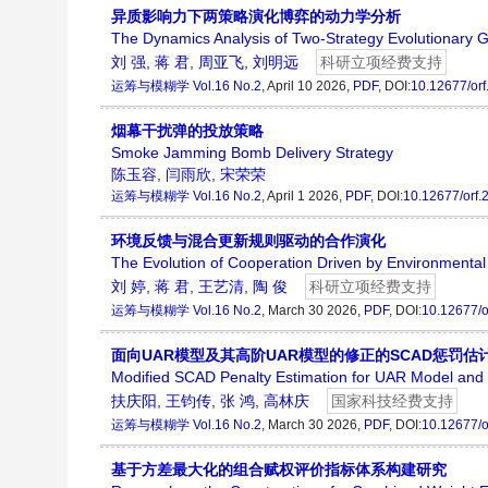
异质影响力下两策略演化博弈的动力学分析
The Dynamics Analysis of Two-Strategy Evolutionary
刘 强
,
蒋 君
,
周亚飞
,
刘明远
科研立项经费支持
运筹与模糊学
Vol.16 No.2
, April 10 2026,
PDF
, DOI:
10.12677/or
烟幕干扰弹的投放策略
Smoke Jamming Bomb Delivery Strategy
陈玉容
,
闫雨欣
,
宋荣荣
运筹与模糊学
Vol.16 No.2
, April 1 2026,
PDF
, DOI:
10.12677/orf
环境反馈与混合更新规则驱动的合作演化
The Evolution of Cooperation Driven by Environmenta
刘 婷
,
蒋 君
,
王艺清
,
陶 俊
科研立项经费支持
运筹与模糊学
Vol.16 No.2
, March 30 2026,
PDF
, DOI:
10.12677/o
面向UAR模型及其高阶UAR模型的修正的SCAD惩罚估
Modified SCAD Penalty Estimation for UAR Model an
扶庆阳
,
王钧传
,
张 鸿
,
高林庆
国家科技经费支持
运筹与模糊学
Vol.16 No.2
, March 30 2026,
PDF
, DOI:
10.12677/o
基于方差最大化的组合赋权评价指标体系构建研究