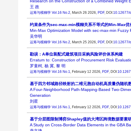
Research on the Construction of a Combined Weight E
王 政
运筹与模糊学
Vol.16 No.2
, March 26 2026,
PDF
, DOI:
10.12677/o
约束条件为sec-max-min模糊关系不等式的Min-Max
Min-Max Optimization Model with sec-max-min Fuzzy Re
吴华明
运筹与模糊学
Vol.16 No.2
, March 25 2026,
PDF
, DOI:
10.12677/o
勘误：A单位装配式建筑项目采购风险评价体系构建
Erratum to: Construction of Procurement Risk Evaluatio
罗童柯
,
杨 冀
,
黎 明
运筹与模糊学
Vol.16 No.1
, February 12 2026,
PDF
, DOI:
10.1267
基于四方邻域路径映射的二维元胞自动机高质量伪随机
A Four-Neighborhood Path-Mapping-Based Two-Dimens
Generation
刘星
运筹与模糊学
Vol.16 No.1
, February 12 2026,
PDF
, DOI:
10.1267
基于分层图限制博弈Shapley值的大湾区跨境数据要素
A Study on Cross-Border Data Elements in the GBA Ba
燕文捷