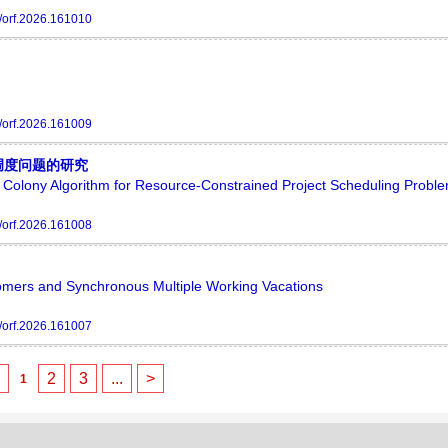
/orf.2026.161010
/orf.2026.161009
调度问题的研究
 Colony Algorithm for Resource-Constrained Project Scheduling Probl
/orf.2026.161008
omers and Synchronous Multiple Working Vacations
/orf.2026.161007
<
2
3
...
>
1