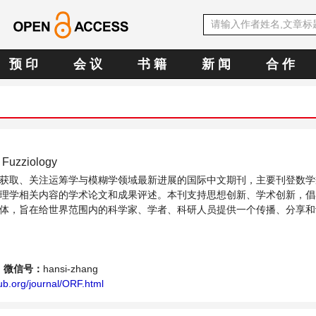
预 印
会 议
书 籍
新 闻
合 作
 Fuzziology
获取、关注运筹学与模糊学领域最新进展的国际中文期刊，主要刊登数学
理学相关内容的学术论文和成果评述。本刊支持思想创新、学术创新，倡
体，旨在给世界范围内的科学家、学者、科研人员提供一个传播、分享和
展的交流平台。
微信号：
hansi-zhang
ub.org/journal/ORF.html