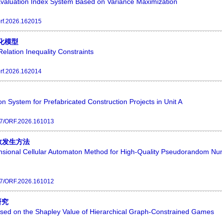
valuation Index System Based on Variance Maximization
rf.2026.162015
优化模型
lation Inequality Constraints
rf.2026.162014
n System for Prefabricated Construction Projects in Unit A
7/ORF.2026.161013
数发生方法
ional Cellular Automaton Method for High-Quality Pseudorandom N
7/ORF.2026.161012
研究
sed on the Shapley Value of Hierarchical Graph-Constrained Games