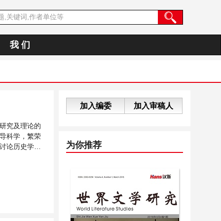
我 们
加入编委
加入审稿人
研究及理论的
导科学，繁荣
为你推荐
讨论历史学领