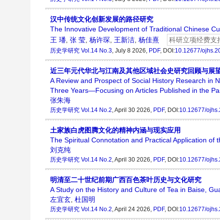
汉中传统文化创新发展的路径研究
The Innovative Development of Traditional Chinese Cu
王 璠
,
张 莹
,
杨许琛
,
王新洁
,
杨佳熹
科研立项经费支
历史学研究
Vol.14 No.3
, July 8 2026,
PDF
, DOI:
10.12677/ojhs.
近三年元代华北与江南及其他区域社会史研究回顾与展
A Review and Prospect of Social History Research in 
Three Years—Focusing on Articles Published in the Pa
张朱海
历史学研究
Vol.14 No.2
, April 30 2026,
PDF
, DOI:
10.12677/ojhs
土家族白虎图腾文化的精神内涵与现实应用
The Spiritual Connotation and Practical Application of 
刘克纯
历史学研究
Vol.14 No.2
, April 30 2026,
PDF
, DOI:
10.12677/ojhs
明清至二十世纪前期广西百色茶叶历史与文化研究
A Study on the History and Culture of Tea in Baise, G
左宜玄
,
杜国明
历史学研究
Vol.14 No.2
, April 24 2026,
PDF
, DOI:
10.12677/ojhs