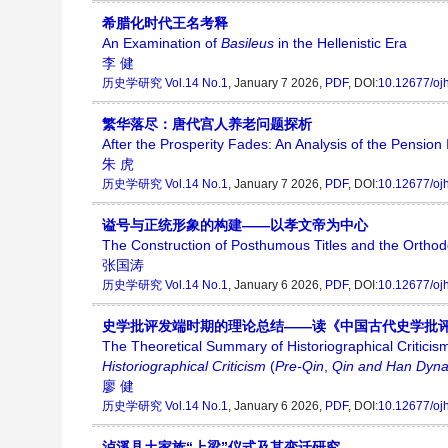
希腊化时代王名考释
An Examination of
Basileus
in the Hellenistic Era
李 健
历史学研究
Vol.14 No.1
, January 7 2026,
PDF
, DOI:
10.12677/oj
繁华落尽：唐代宫人养老问题探析
After the Prosperity Fades: An Analysis of the Pension
朱 虎
历史学研究
Vol.14 No.1
, January 7 2026,
PDF
, DOI:
10.12677/oj
谥号与正统形象的构建——以孝文帝为中心
The Construction of Posthumous Titles and the Ort
张国涛
历史学研究
Vol.14 No.1
, January 6 2026,
PDF
, DOI:
10.12677/oj
史学批评发端时期的理论总结——读《中国古代史学批评
The Theoretical Summary of Historiographical Critici
Historiographical Criticism
(
Pre
-
Qin
,
Qin and Han Dyna
廖 健
历史学研究
Vol.14 No.1
, January 6 2026,
PDF
, DOI:
10.12677/oj
泸溪县土家族“上梁”仪式及其变迁研究