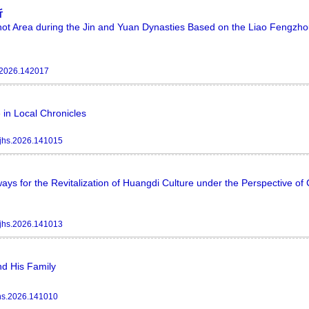
析
Hohhot Area during the Jin and Yuan Dynasties Based on the Liao Fengzh
.2026.142017
 in Local Chronicles
jhs.2026.141015
ys for the Revitalization of Huangdi Culture under the Perspective of 
jhs.2026.141013
and His Family
hs.2026.141010