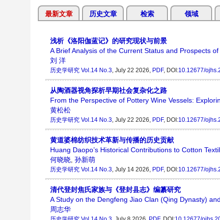
最新文章
历史文章
检索
领域
浅析《洛阳伽蓝记》的研究现状与前景
A Brief Analysis of the Current Status and Prospects o
刘 洋
历史学研究
Vol.14 No.3
, July 22 2026,
PDF
, DOI:
10.12677/ojhs
从陶酒器视角探析早期社会复杂化之路
From the Perspective of Pottery Wine Vessels: Explorin
黄松松
历史学研究
Vol.14 No.3
, July 22 2026,
PDF
, DOI:
10.12677/ojhs
黄道婆棉纺织技术革新与传播的历史贡献
Huang Daopo’s Historical Contributions to Cotton Text
何晓晓
,
孙新萌
历史学研究
Vol.14 No.3
, July 14 2026,
PDF
, DOI:
10.12677/ojhs
清代登封焦氏家族与《登封县志》编纂研究
A Study on the Dengfeng Jiao Clan (Qing Dynasty) an
周志华
历史学研究
Vol.14 No.3
, July 8 2026,
PDF
, DOI:
10.12677/ojhs.