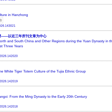
lture in Hanzhong
持
2026.143021
望——以近三年所刊文章为中心
North and South China and Other Regions during the Yuan Dynasty in t
st Three Years
.2026.142020
the White Tiger Totem Culture of the Tujia Ethnic Group
.2026.142019
uangxi: From the Ming Dynasty to the Early 20th Century
.2026.142018