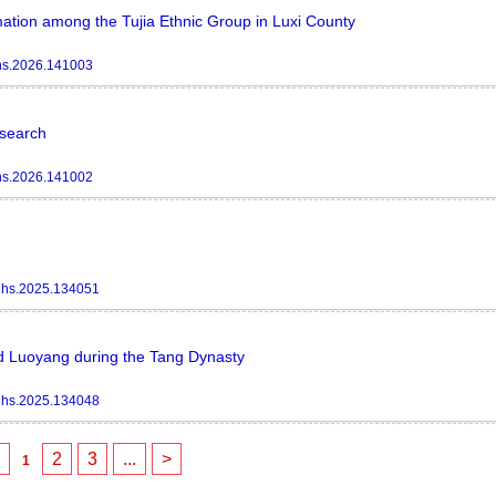
rmation among the Tujia Ethnic Group in Luxi County
hs.2026.141003
esearch
hs.2026.141002
jhs.2025.134051
nd Luoyang during the Tang Dynasty
jhs.2025.134048
<
2
3
...
>
1