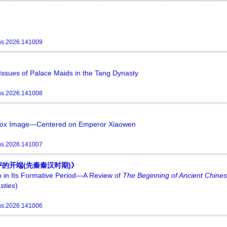
hs.2026.141009
 Issues of Palace Maids in the Tang Dynasty
hs.2026.141008
hodox Image—Centered on Emperor Xiaowen
hs.2026.141007
的开端(先秦秦汉时期)》
sm in Its Formative Period—A Review of
The Beginning of Ancient Chine
sties
)
hs.2026.141006