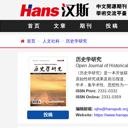
首 页
文 章
期 刊
投 稿
首页
人文社科
历史学研究
历史学研究
Open Journal of Historica
《历史学研究》是一本开放获
原始性研究成果及前沿报道、
学术，集学术性、思想性为一
域内不同方向问题与发展的交
ISSN Print:
2331-0332
ISSN Online:
2331-0359
编辑邮箱:
ojhs@hanspub.or
投稿
Website:
https://www.hansp