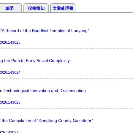
编委
投稿须知
文章处理费
f “A Record of the Buddhist Temples of Luoyang”
.2026.143025
g the Path to Early Social Complexity
.2026.143024
ile Technological Innovation and Dissemination
.2026.143023
d the Compilation of “Dengfeng County Gazetteer”
2026.143022