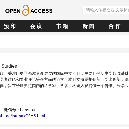
预 印
会 议
书 籍
新 闻
合 作
l Studies
取、关注历史学领域最新进展的国际中文期刊，主要刊登历史学领域基础
学者讨论和专业评论等多方面的论文。本刊支持思想创新、学术创新，倡
体，旨在给世界范围内的科学家、学者、科研人员提供一个传播、分享和
流平台。
g
微信号：
hans-ou
ub.org/journal/OJHS.html