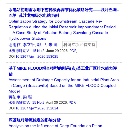
水电站初期蓄水期下游梯级再调节优化策略研究——以叶巴滩–
巴塘–苏洼龙梯级水电站为例
Optimization Strategy for Downstream Cascade Re-
Regulation during the Initial Reservoir Impoundment Period
—A Case Study of Yebatan-Batang-Suwalong Cascade
Hydropower Stations
谢雨祚
,
李立平
,
郭 卫
,
朱 迪
科研立项经费支持
水资源研究
Vol.15 No.3
, June 29 2026,
PDF
,
DOI:
10.12677/jwrr.2026.153025
基于MIKE FLOOD耦合模型的刚果(布)某工业厂区排水能力评
估
Assessment of Drainage Capacity for an Industrial Plant Area
in Congo (Brazzaville) Based on the MIKE FLOOD Coupled
Model
蒋佑承
,
梁 璐
水资源研究
Vol.15 No.2
, April 30 2026,
PDF
,
DOI:
10.12677/jwrr.2026.152024
深基坑对渗流稳定的影响分析
Analysis on the Influence of Deep Foundation Pit on