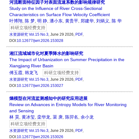
河流断面特征因子对表面流速系数的影响规律研究
Study on the Influence of River Cross-Sectional
Characteristics on Surface Flow Velocity Coefficient
叶博翔
,
陈 梦
,
明 静
,
潘小东
,
黄贵平
,
郑建华
,
刘炳义
,
陈 华
科研立项经费支持
水资源研究
Vol.15 No.3
, June 29 2026,
PDF
,
DOI:
10.12677/jwrr.2026.153028
湘江流域城市化对夏季降水的影响研究
The Impact of Urbanization on Summer Precipitation in the
Xiangjiang River Basin
傅玉霞
,
韩龙飞
科研立项经费支持
水资源研究
Vol.15 No.3
, June 29 2026,
PDF
,
DOI:
10.12677/jwrr.2026.153027
熵模型在河流监测感知中的研究应用进展
Review on Advances in Entropy Models for River Monitoring
and Sensing
林 昊
,
黄冰玺
,
栾华龙
,
渠 庚
,
陈羿名
,
余小龙
科研立项经费支持
水资源研究
Vol.15 No.3
, June 29 2026,
PDF
,
DOI:
10.12677/jwrr.2026.153026