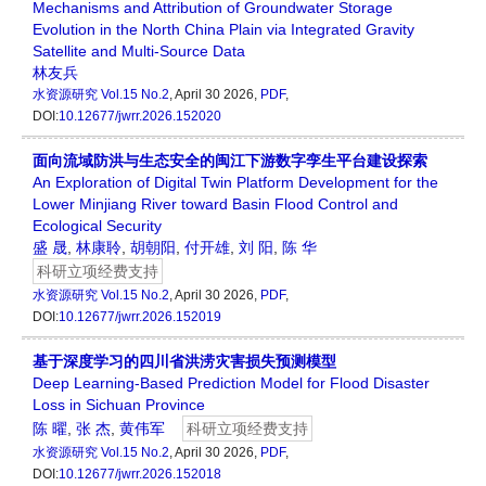
Mechanisms and Attribution of Groundwater Storage
Evolution in the North China Plain via Integrated Gravity
Satellite and Multi-Source Data
林友兵
水资源研究
Vol.15 No.2
, April 30 2026,
PDF
,
DOI:
10.12677/jwrr.2026.152020
面向流域防洪与生态安全的闽江下游数字孪生平台建设探索
An Exploration of Digital Twin Platform Development for the
Lower Minjiang River toward Basin Flood Control and
Ecological Security
盛 晟
,
林康聆
,
胡朝阳
,
付开雄
,
刘 阳
,
陈 华
科研立项经费支持
水资源研究
Vol.15 No.2
, April 30 2026,
PDF
,
DOI:
10.12677/jwrr.2026.152019
基于深度学习的四川省洪涝灾害损失预测模型
Deep Learning-Based Prediction Model for Flood Disaster
Loss in Sichuan Province
陈 曜
,
张 杰
,
黄伟军
科研立项经费支持
水资源研究
Vol.15 No.2
, April 30 2026,
PDF
,
DOI:
10.12677/jwrr.2026.152018