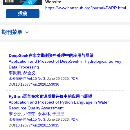
具有前瞻性的水战略性问题，为广大水文水资
Website:
源研究者及相关技术人员提供一个免...
https://www.hanspub.org/journal/JWRR.html
投稿
期刊菜单
DeepSeek在水文勘测资料处理中的应用与展望
Application and Prospect of DeepSeek in Hydrological Survey
Data Processing
李振鹏
,
郝金义
水资源研究
Vol.15 No.3
, June 29 2026,
PDF
,
DOI:
10.12677/jwrr.2026.153036
Python语言在水资源质量评价中的应用与展望
Application and Prospect of Python Language in Water
Resource Quality Assessment
宋盼盼
,
尹伟荣
,
余本林
,
于涢涢
水资源研究
Vol.15 No.3
, June 29 2026,
PDF
,
DOI:
10.12677/jwrr.2026.153035