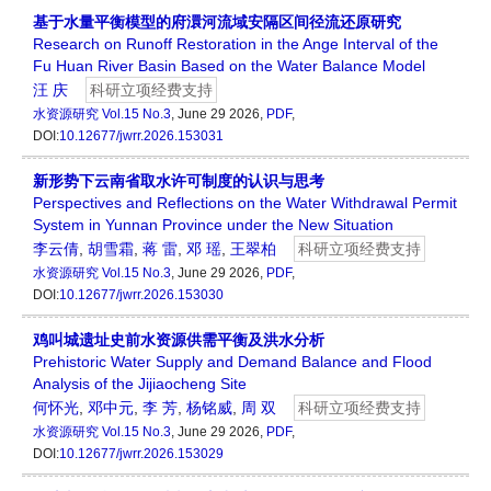
基于水量平衡模型的府澴河流域安隔区间径流还原研究
Research on Runoff Restoration in the Ange Interval of the
Fu Huan River Basin Based on the Water Balance Model
汪 庆
科研立项经费支持
水资源研究
Vol.15 No.3
, June 29 2026,
PDF
,
DOI:
10.12677/jwrr.2026.153031
新形势下云南省取水许可制度的认识与思考
Perspectives and Reflections on the Water Withdrawal Permit
System in Yunnan Province under the New Situation
李云倩
,
胡雪霜
,
蒋 雷
,
邓 瑶
,
王翠柏
科研立项经费支持
水资源研究
Vol.15 No.3
, June 29 2026,
PDF
,
DOI:
10.12677/jwrr.2026.153030
鸡叫城遗址史前水资源供需平衡及洪水分析
Prehistoric Water Supply and Demand Balance and Flood
Analysis of the Jijiaocheng Site
何怀光
,
邓中元
,
李 芳
,
杨铭威
,
周 双
科研立项经费支持
水资源研究
Vol.15 No.3
, June 29 2026,
PDF
,
DOI:
10.12677/jwrr.2026.153029