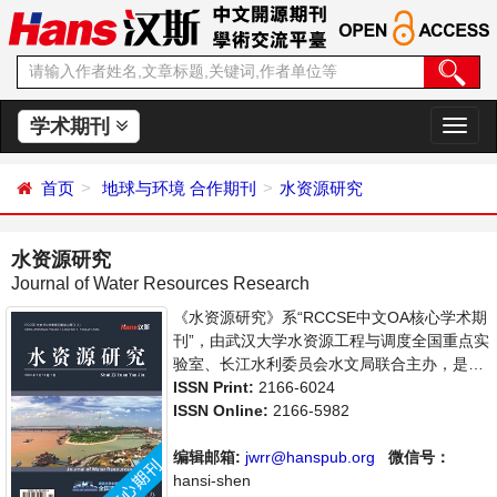
学术期刊
切
换
导
首页
地球与环境
合作期刊
水资源研究
航
水资源研究
Journal of Water Resources Research
《水资源研究》系“RCCSE中文OA核心学术期
刊”，由武汉大学水资源工程与调度全国重点实
验室、长江水利委员会水文局联合主办，是开
放获取期刊，以传播和展示世界水文水资源研
ISSN Print:
2166-6024
究领域最新成果、推进中国水文水资源研究走
ISSN Online:
2166-5982
向国际为宗旨，着重介绍水文科学，水资源开
发利用，水环境保护的理论方法、技术经验和
编辑邮箱:
jwrr@hanspub.org
微信号：
应用成果以及水文水资源研究新的发展方向和
hansi-shen