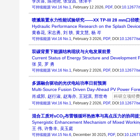
李庆喜
,
陈尧尧
,
张业昌
,
张泽宇
可持续能源
Vol.16 No.1
, February 12 2026,
PDF
, DOI:
10.12677/
喷溅装置水力性能试验研究——XX TP-III 28 mm口径
Hydraulic Performance Research on the Splash Devi
黄春花
,
宋志勇
,
刘 轶
,
黄文慧
,
杨 岑
可持续能源
Vol.16 No.1
, February 3 2026,
PDF
, DOI:
10.12677/s
双碳背景下能源结构现状与火电发展前景
Current Status of Energy Structure and Development 
张 昊
,
罗 勇
可持续能源
Vol.16 No.1
, February 2 2026,
PDF
, DOI:
10.12677/s
多源融合驱动的光伏电站功率日前预测
Multi-Source Fusion Driven Day-Ahead PV Power Forec
肖成郭
,
赵行淑
,
赵海亦
,
王冠淇
,
邢世奇
科研立项经费
可持续能源
Vol.16 No.1
, February 2 2026,
PDF
, DOI:
10.12677/s
混合工质对sCO
布雷顿循环热效率与高点压力的协同提
2
Synergistic Enhancement Mechanism of Mixed Working
王 伟
,
许鲁丰
,
吴玉庭
可持续能源
Vol.15 No.6
, December 30 2025,
PDF
, DOI:
10.12677