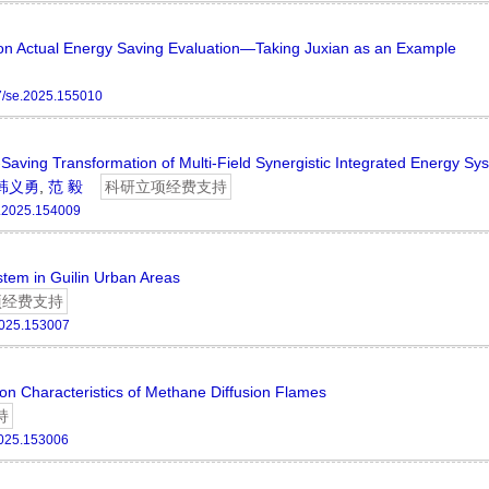
on Actual Energy Saving Evaluation—Taking Juxian as an Example
7/se.2025.155010
-Saving Transformation of Multi-Field Synergistic Integrated Energy Sy
韩义勇
,
范 毅
科研立项经费支持
.2025.154009
tem in Guilin Urban Areas
项经费支持
2025.153007
on Characteristics of Methane Diffusion Flames
持
2025.153006