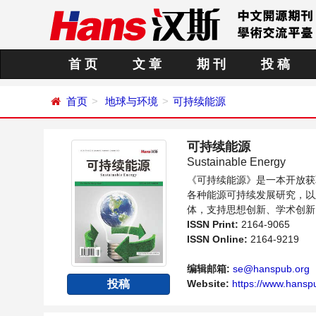
首 页
文 章
期 刊
投 稿
首页
地球与环境
可持续能源
可持续能源
Sustainable Energy
《可持续能源》是一本开放获
各种能源可持续发展研究，以
体，支持思想创新、学术创新
并关注能源发展的人员提供一
ISSN Print:
2164-9065
ISSN Online:
2164-9219
编辑邮箱:
se@hanspub.org
Website:
https://www.hanspu
投稿