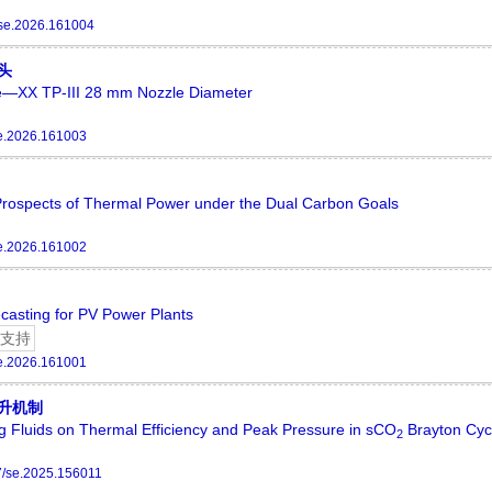
se.2026.161004
喷头
ce—XX TP-III 28 mm Nozzle Diameter
e.2026.161003
Prospects of Thermal Power under the Dual Carbon Goals
e.2026.161002
asting for PV Power Plants
支持
e.2026.161001
升机制
 Fluids on Thermal Efficiency and Peak Pressure in sCO
Brayton Cyc
2
/se.2025.156011