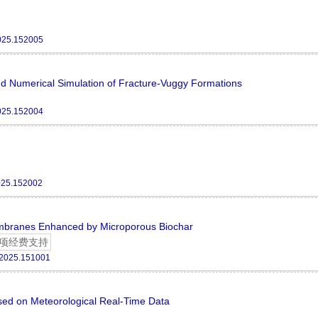
025.152005
d Numerical Simulation of Fracture-Vuggy Formations
025.152004
025.152002
mbranes Enhanced by Microporous Biochar
项经费支持
.2025.151001
sed on Meteorological Real-Time Data