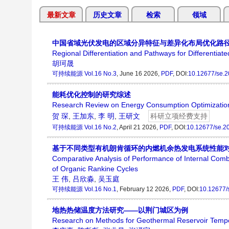
最新文章
历史文章
检索
领域
中国省域光伏发电的区域分异特征与差异化布局优化路
Regional Differentiation and Pathways for Differentiat
胡珂晟
可持续能源
Vol.16 No.3
, June 16 2026,
PDF
, DOI:
10.12677/se.
能耗优化控制的研究综述
Research Review on Energy Consumption Optimization
贺 琛
,
王加东
,
李 明
,
王研文
科研立项经费支持
可持续能源
Vol.16 No.2
, April 21 2026,
PDF
, DOI:
10.12677/se.2
基于不同类型有机朗肯循环的内燃机余热发电系统性能
Comparative Analysis of Performance of Internal Com
of Organic Rankine Cycles
王 伟
,
吕欣淼
,
吴玉庭
可持续能源
Vol.16 No.1
, February 12 2026,
PDF
, DOI:
10.12677/
地热热储温度方法研究——以荆门城区为例
Research on Methods for Geothermal Reservoir Temp