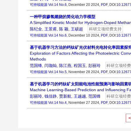
可持续能源
Vol.14 No.6
, December 20 2024,
PDF
, DOI:
10.1267
一种甲烷掺氢燃烧的简化动力学模型
A Simplified Kinetic Model for Hydrogen-Doped Meth
陈纪全
,
王景甫
,
陈 颖
,
王硕超
科研立项经费支持
可持续能源
Vol.14 No.6
, December 10 2024,
PDF
, DOI:
10.1267
基于机器学习方法的钙钛矿光伏材料光电转化率因素探
Exploration of Factors Affecting the Photoelectric Co
Methods
范国锋
,
闫珈灿
,
陈江燕
,
程国玉
,
彭丽玲
科研立项经费
可持续能源
Vol.14 No.5
, November 28 2024,
PDF
, DOI:
10.1267
基于机器学习的钙钛矿太阳能电池性能预测与影响因素
Machine Learning-Based Prediction and Influencing Fa
彭丽玲
,
钱佳静
,
贾新航
,
王越越
,
范国锋
科研立项经费
可持续能源
Vol.14 No.4
, November 27 2024,
PDF
, DOI:
10.1267