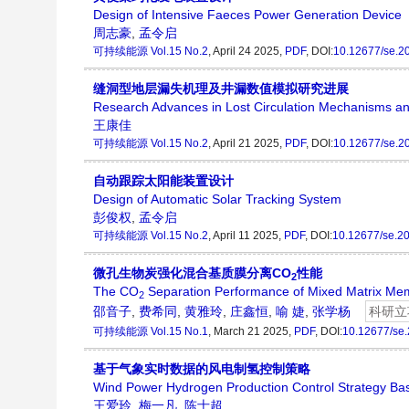
Design of Intensive Faeces Power Generation Device
周志豪
,
孟令启
可持续能源
Vol.15 No.2
, April 24 2025,
PDF
, DOI:
10.12677/se.2
缝洞型地层漏失机理及井漏数值模拟研究进展
Research Advances in Lost Circulation Mechanisms an
王康佳
可持续能源
Vol.15 No.2
, April 21 2025,
PDF
, DOI:
10.12677/se.2
自动跟踪太阳能装置设计
Design of Automatic Solar Tracking System
彭俊权
,
孟令启
可持续能源
Vol.15 No.2
, April 11 2025,
PDF
, DOI:
10.12677/se.2
微孔生物炭强化混合基质膜分离CO
性能
2
The CO
Separation Performance of Mixed Matrix Me
2
邵音子
,
费希同
,
黄雅玲
,
庄鑫恒
,
喻 婕
,
张学杨
科研立
可持续能源
Vol.15 No.1
, March 21 2025,
PDF
, DOI:
10.12677/se
基于气象实时数据的风电制氢控制策略
Wind Power Hydrogen Production Control Strategy Ba
王爱玲
,
梅一凡
,
陈士超