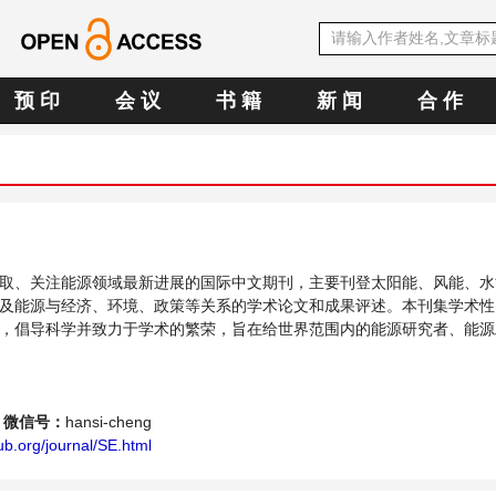
预 印
会 议
书 籍
新 闻
合 作
取、关注能源领域最新进展的国际中文期刊，主要刊登太阳能、风能、水
及能源与经济、环境、政策等关系的学术论文和成果评述。本刊集学术性
，倡导科学并致力于学术的繁荣，旨在给世界范围内的能源研究者、能源
个传播、分享和讨论能源持续性发展的交流平台。
微信号：
hansi-cheng
b.org/journal/SE.html