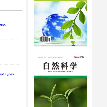
hina
ent Types