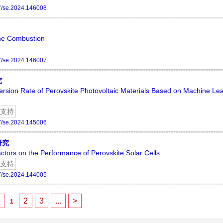
7/se.2024.146008
ane Combustion
7/se.2024.146007
究
nversion Rate of Perovskite Photovoltaic Materials Based on Machine Le
支持
7/se.2024.145006
研究
ctors on the Performance of Perovskite Solar Cells
支持
7/se.2024.144005
<
2
3
...
>
1