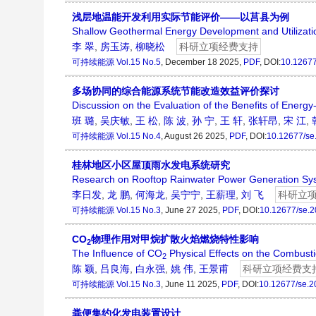
浅层地温能开发利用实际节能评价——以莒县为例
Shallow Geothermal Energy Development and Utilizati
李 翠
,
房玉涛
,
柳晓松
科研立项经费支持
可持续能源
Vol.15 No.5
, December 18 2025,
PDF
, DOI:
10.1267
多场协同的综合能源系统节能改造效益评价探讨
Discussion on the Evaluation of the Benefits of Energy
班 璐
,
吴庆敏
,
王 松
,
陈 波
,
孙 宁
,
王 轩
,
张轩昂
,
宋 江
,
可持续能源
Vol.15 No.4
, August 26 2025,
PDF
, DOI:
10.12677/se
桂林地区小区屋顶雨水发电系统研究
Research on Rooftop Rainwater Power Generation Sys
李日发
,
龙 鹏
,
何海龙
,
吴宁宁
,
王薪理
,
刘 飞
科研立
可持续能源
Vol.15 No.3
, June 27 2025,
PDF
, DOI:
10.12677/se.
CO
物理作用对甲烷扩散火焰燃烧特性影响
2
The Influence of CO
Physical Effects on the Combusti
2
陈 颖
,
吕良海
,
白永强
,
姚 伟
,
王景甫
科研立项经费支
可持续能源
Vol.15 No.3
, June 11 2025,
PDF
, DOI:
10.12677/se.
粪便集约化发电装置设计