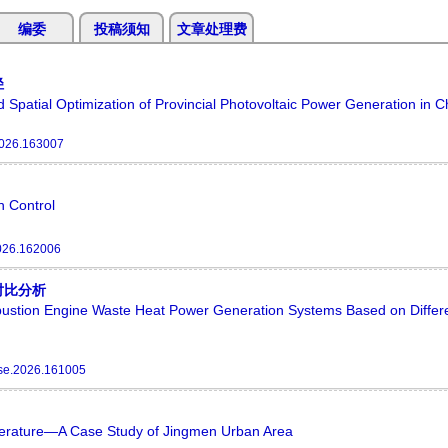
编委
投稿须知
文章处理费
径
ed Spatial Optimization of Provincial Photovoltaic Power Generation in C
2026.163007
 Control
026.162006
对比分析
bustion Engine Waste Heat Power Generation Systems Based on Differ
se.2026.161005
erature—A Case Study of Jingmen Urban Area