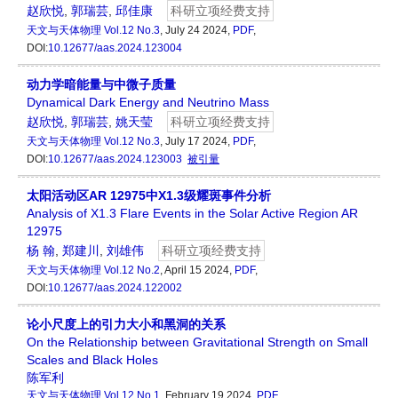
赵欣悦
,
郭瑞芸
,
邱佳康
科研立项经费支持
天文与天体物理
Vol.12 No.3
, July 24 2024,
PDF
,
DOI:
10.12677/aas.2024.123004
动力学暗能量与中微子质量
Dynamical Dark Energy and Neutrino Mass
赵欣悦
,
郭瑞芸
,
姚天莹
科研立项经费支持
天文与天体物理
Vol.12 No.3
, July 17 2024,
PDF
,
DOI:
10.12677/aas.2024.123003
被引量
太阳活动区AR 12975中X1.3级耀斑事件分析
Analysis of X1.3 Flare Events in the Solar Active Region AR
12975
杨 翰
,
郑建川
,
刘雄伟
科研立项经费支持
天文与天体物理
Vol.12 No.2
, April 15 2024,
PDF
,
DOI:
10.12677/aas.2024.122002
论小尺度上的引力大小和黑洞的关系
On the Relationship between Gravitational Strength on Small
Scales and Black Holes
陈军利
天文与天体物理
Vol.12 No.1
, February 19 2024,
PDF
,