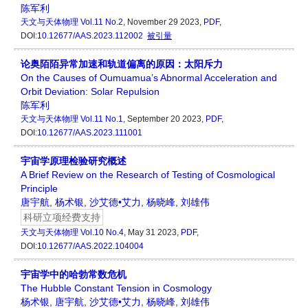
陈军利
天文与天体物理
Vol.11 No.2
, November 29 2023,
PDF
,
DOI:
10.12677/AAS.2023.112002
被引量
论奥陌陌异常加速和轨道偏离的原因：太阳斥力
On the Causes of Oumuamua’s Abnormal Acceleration and
Orbit Deviation: Solar Repulsion
陈军利
天文与天体物理
Vol.11 No.1
, September 20 2023,
PDF
,
DOI:
10.12677/AAS.2023.111001
宇宙学原理检验研究概述
A Brief Review on the Research of Testing of Cosmological
Principle
唐宇航
,
杨术银
,
沙艾德•艾力
,
杨晓峰
,
刘雄伟
科研立项经费支持
天文与天体物理
Vol.10 No.4
, May 31 2023,
PDF
,
DOI:
10.12677/AAS.2022.104004
宇宙学中的哈勃常数危机
The Hubble Constant Tension in Cosmology
杨术银
,
唐宇航
,
沙艾德•艾力
,
杨晓峰
,
刘雄伟