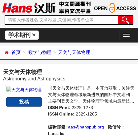
学术期刊
切
换
导
首页
数学与物理
天文与天体物理
航
天文与天体物理
Astronomy and Astrophysics
《天文与天体物理》是一本开放获取，关注天
文与天体物理领域最新进展的国际中文期刊，
主要刊登天文学、天体物理学领域内最新技术
投稿
及成果展示的相关论文。本刊支持思想创新、
ISSN Print:
2329-1273
学术创新，倡导科学，繁荣学术，集学术性、
ISSN Online:
2329-1265
思想性为一体，旨在给世界范围内的科学家、
学者、科研人员提供一个传播、分享和讨论天
编辑邮箱:
aas@hanspub.org
微信号：
文与天体物理学领域内不同方向问题与发展的
hansi-liu