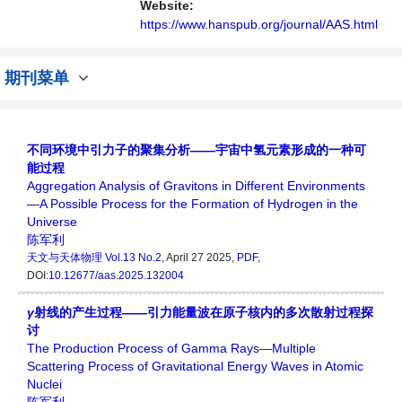
交流平台。
Website:
https://www.hanspub.org/journal/AAS.html
期刊菜单
不同环境中引力子的聚集分析——宇宙中氢元素形成的一种可
能过程
Aggregation Analysis of Gravitons in Different Environments
—A Possible Process for the Formation of Hydrogen in the
Universe
陈军利
天文与天体物理
Vol.13 No.2
, April 27 2025,
PDF
,
DOI:
10.12677/aas.2025.132004
γ
射线的产生过程——引力能量波在原子核内的多次散射过程探
讨
The Production Process of Gamma Rays—Multiple
Scattering Process of Gravitational Energy Waves in Atomic
Nuclei