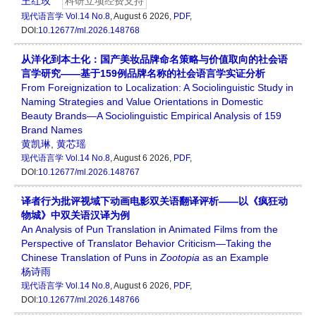
王红玫
科研立项经费支持
现代语言学
Vol.14 No.8
, August 6 2026,
PDF
,
DOI:
10.12677/ml.2026.148768
从洋化到本土化：国产美妆品牌命名策略与价值取向的社会语
言学研究——基于159例品牌名称的社会语言学实证分析
From Foreignization to Localization: A Sociolinguistic Study in
Naming Strategies and Value Orientations in Domestic
Beauty Brands—A Sociolinguistic Empirical Analysis of 159
Brand Names
黄凯琳
,
黄芯瑶
现代语言学
Vol.14 No.8
, August 6 2026,
PDF
,
DOI:
10.12677/ml.2026.148767
译者行为批评视域下动画电影双关语翻译评析——以《疯狂动
物城》中双关语汉译为例
An Analysis of Pun Translation in Animated Films from the
Perspective of Translator Behavior Criticism—Taking the
Chinese Translation of Puns in
Zootopia
as an Example
杨诗雨
现代语言学
Vol.14 No.8
, August 6 2026,
PDF
,
DOI:
10.12677/ml.2026.148766