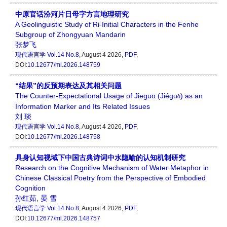
中原官话汾河片日母字方言地理研究
A Geolinguistic Study of Ri-Initial Characters in the Fenhe
Subgroup of Zhongyuan Mandarin
张梦飞
现代语言学
Vol.14 No.8
, August 4 2026,
PDF
,
DOI:
10.12677/ml.2026.148759
“结果”的反预期表达及其相关问题
The Counter-Expectational Usage of Jieguo (Jiégu
) as an
ǒ
Information Marker and Its Related Issues
刘 琰
现代语言学
Vol.14 No.8
, August 4 2026,
PDF
,
DOI:
10.12677/ml.2026.148758
具身认知视域下中国古典诗词中水隐喻的认知机制研究
Research on the Cognitive Mechanism of Water Metaphor in
Chinese Classical Poetry from the Perspective of Embodied
Cognition
孙红茹
,
晏 雪
现代语言学
Vol.14 No.8
, August 4 2026,
PDF
,
DOI:
10.12677/ml.2026.148757