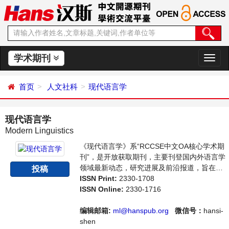
学术期刊
切
换
导
首页
人文社科
现代语言学
航
现代语言学
Modern Linguistics
《现代语言学》系“RCCSE中文OA核心学术期
刊”，是开放获取期刊，主要刊登国内外语言学
领域最新动态，研究进展及前沿报道，旨在给
投稿
世界范围内的科学家、学者、科研人员提供一
ISSN Print:
2330-1708
个传播、分享和讨论语言学领域内不同方向问
ISSN Online:
2330-1716
题与发展的交流平台。
编辑邮箱:
ml@hanspub.org
微信号：
hansi-
shen