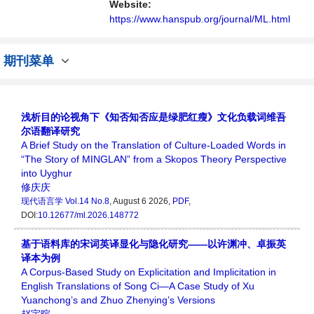
Website:
https://www.hanspub.org/journal/ML.html
期刊菜单
浅析目的论视角下《知否知否应是绿肥红瘦》文化负载词维吾
尔语翻译研究
A Brief Study on the Translation of Culture-Loaded Words in
“The Story of MINGLAN” from a Skopos Theory Perspective
into Uyghur
修庆庆
现代语言学
Vol.14 No.8
, August 6 2026,
PDF
,
DOI:
10.12677/ml.2026.148772
基于语料库的宋词英译显化与隐化研究——以许渊冲、卓振英
译本为例
A Corpus-Based Study on Explicitation and Implicitation in
English Translations of Song Ci—A Case Study of Xu
Yuanchong’s and Zhuo Zhenying’s Versions