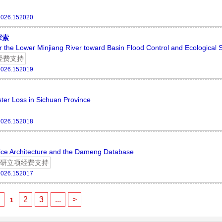
.2026.152020
探索
r the Lower Minjiang River toward Basin Flood Control and Ecological S
经费支持
.2026.152019
ter Loss in Sichuan Province
.2026.152018
ice Architecture and the Dameng Database
研立项经费支持
.2026.152017
<
2
3
...
>
1