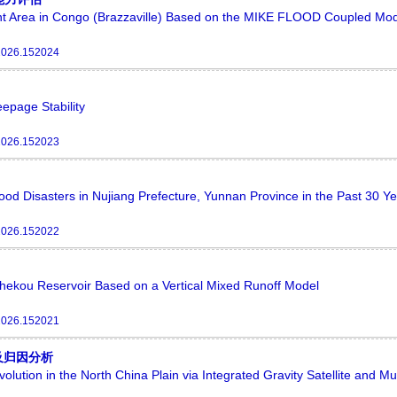
lant Area in Congo (Brazzaville) Based on the MIKE FLOOD Coupled Mo
.2026.152024
epage Stability
.2026.152023
lood Disasters in Nujiang Prefecture, Yunnan Province in the Past 30 Y
.2026.152022
nhekou Reservoir Based on a Vertical Mixed Runoff Model
.2026.152021
及归因分析
ution in the North China Plain via Integrated Gravity Satellite and Mu