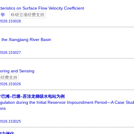
eristics on Surface Flow Velocity Coefficient
 华
科研立项经费支持
.2026.153028
 the Xiangjiang River Basin
.2026.153027
toring and Sensing
项经费支持
.2026.153026
巴滩–巴塘–苏洼龙梯级水电站为例
ulation during the Initial Reservoir Impoundment Period—A Case Stud
ons
.2026.153025
能力评估