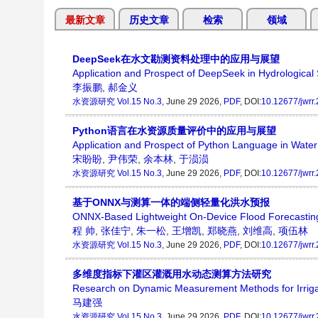
最新文章
历史文章
检索
领域
DeepSeek在水文勘测资料处理中的应用与展望
Application and Prospect of DeepSeek in Hydrological
李振鹏
,
郝金义
水资源研究
Vol.15 No.3
, June 29 2026,
PDF
, DOI:
10.12677/jwrr
Python语言在水资源质量评价中的应用与展望
Application and Prospect of Python Language in Wate
宋盼盼
,
尹伟荣
,
余本林
,
于涢涢
水资源研究
Vol.15 No.3
, June 29 2026,
PDF
, DOI:
10.12677/jwrr
基于ONNX与测算一体的端侧轻量化洪水预报
ONNX-Based Lightweight On-Device Flood Forecastin
程 帅
,
张佳宁
,
朱一松
,
王增凯
,
郑晓燕
,
刘维高
,
项伍林
水资源研究
Vol.15 No.3
, June 29 2026,
PDF
, DOI:
10.12677/jwrr
多维度指标下灌区灌溉用水动态测算方法研究
Research on Dynamic Measurement Methods for Irrigatio
马建强
水资源研究
Vol.15 No.3
, June 29 2026,
PDF
, DOI:
10.12677/jwrr