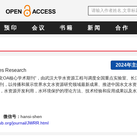
预 印
会 议
书 籍
新 闻
合 作
2024年
ces Research
E中文OA核心学术期刊”，由武汉大学水资源工程与调度全国重点实验室、长
刊，以传播和展示世界水文水资源研究领域最新成果、推进中国水文水资
，水资源开发利用，水环境保护的理论方法、技术经验和应用成果以及水
水战略性问题，为广大水文水资源研究者及相关技术人员提供一个免...
微信号：
hansi-shen
ub.org/journal/JWRR.html