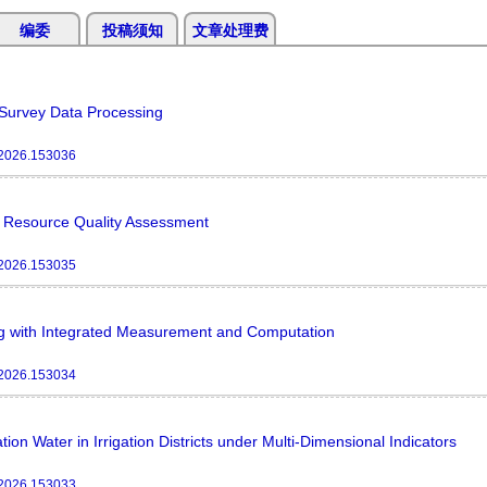
编委
投稿须知
文章处理费
 Survey Data Processing
.2026.153036
r Resource Quality Assessment
.2026.153035
g with Integrated Measurement and Computation
.2026.153034
n Water in Irrigation Districts under Multi-Dimensional Indicators
.2026.153033