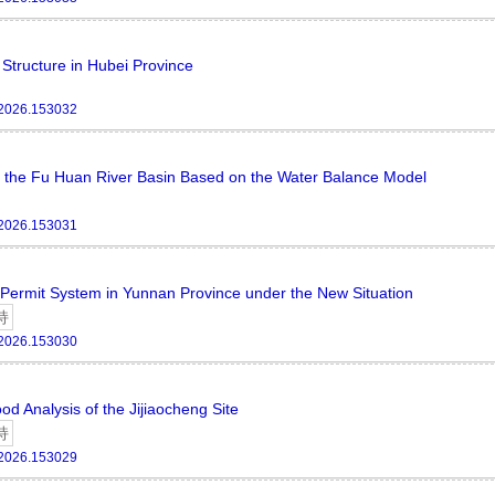
 Structure in Hubei Province
.2026.153032
of the Fu Huan River Basin Based on the Water Balance Model
.2026.153031
 Permit System in Yunnan Province under the New Situation
持
.2026.153030
d Analysis of the Jijiaocheng Site
持
.2026.153029