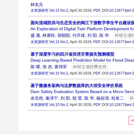
林友兵
水资源研究
Vol.15 No.2
, April 30 2026,
PDF
, DOI:
10.12677/jwrr
面向流域防洪与生态安全的闽江下游数字孪生平台建设
An Exploration of Digital Twin Platform Development fo
盛 晟
,
林康聆
,
胡朝阳
,
付开雄
,
刘 阳
,
陈 华
科研立项
水资源研究
Vol.15 No.2
, April 30 2026,
PDF
, DOI:
10.12677/jwrr
基于深度学习的四川省洪涝灾害损失预测模型
Deep Learning-Based Prediction Model for Flood Disas
陈 曜
,
张 杰
,
黄伟军
科研立项经费支持
水资源研究
Vol.15 No.2
, April 30 2026,
PDF
, DOI:
10.12677/jwrr
基于微服务架构与达梦数据库的大坝安全评价系统
Dam Safety Evaluation System Based on a Micro-Serv
余浩然
,
秦泽宁
,
刘 阳
,
嵇 莹
,
陈 华
,
杨祖强
,
桂发二
科
水资源研究
Vol.15 No.2
, April 30 2026,
PDF
, DOI:
10.12677/jwrr