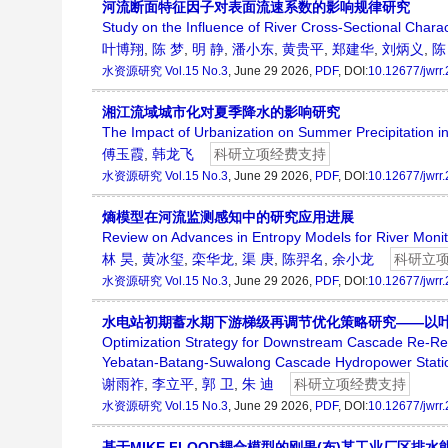
河流断面特征因子对表面流速系数的影响规律研究
Study on the Influence of River Cross-Sectional Charact
叶博翔
,
陈 梦
,
明 静
,
潘小东
,
黄贵平
,
郑建华
,
刘炳义
,
陈
水资源研究
Vol.15 No.3
, June 29 2026,
PDF
, DOI:
10.12677/jwrr
湘江流域城市化对夏季降水的影响研究
The Impact of Urbanization on Summer Precipitation in
傅玉霞
,
韩龙飞
科研立项经费支持
水资源研究
Vol.15 No.3
, June 29 2026,
PDF
, DOI:
10.12677/jwrr
熵模型在河流监测感知中的研究应用进展
Review on Advances in Entropy Models for River Moni
林 昊
,
黄冰玺
,
栾华龙
,
渠 庚
,
陈羿名
,
余小龙
科研立
水资源研究
Vol.15 No.3
, June 29 2026,
PDF
, DOI:
10.12677/jwrr
水电站初期蓄水期下游梯级再调节优化策略研究——以叶
Optimization Strategy for Downstream Cascade Re-Reg
Yebatan-Batang-Suwalong Cascade Hydropower Stati
谢雨祚
,
李立平
,
郭 卫
,
朱 迪
科研立项经费支持
水资源研究
Vol.15 No.3
, June 29 2026,
PDF
, DOI:
10.12677/jwrr
基于MIKE FLOOD耦合模型的刚果(布)某工业厂区排水