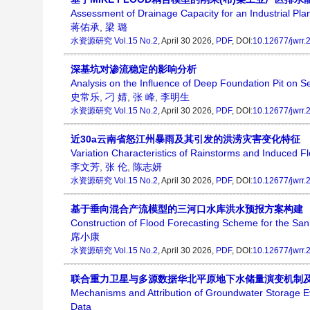
Assessment of Drainage Capacity for an Industrial P
蒋佑承
,
梁 璐
水资源研究
Vol.15 No.2
, April 30 2026,
PDF
, DOI:
10.12677/jwrr
深基坑对渗流稳定的影响分析
Analysis on the Influence of Deep Foundation Pit on Se
史常乐
,
刁 婧
,
张 峰
,
李明生
水资源研究
Vol.15 No.2
, April 30 2026,
PDF
, DOI:
10.12677/jwrr
近30a云南省怒江州暴雨及其引发的洪涝灾害变化特征
Variation Characteristics of Rainstorms and Induced F
李文芳
,
张 伦
,
陈志妍
水资源研究
Vol.15 No.2
, April 30 2026,
PDF
, DOI:
10.12677/jwrr
基于垂向混合产流模型的三河口水库洪水预报方案构建
Construction of Flood Forecasting Scheme for the Sa
席小康
水资源研究
Vol.15 No.2
, April 30 2026,
PDF
, DOI:
10.12677/jwrr
联合重力卫星与多源数据华北平原地下水储量演变机制
Mechanisms and Attribution of Groundwater Storage Evol
Data