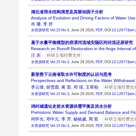
湖北省用水结构演变及其驱动因子分析
Analysis of Evolution and Driving Factors of Water Use
肖 珊
,
李 舒
水资源研究
Vol.15 No.3
, June 29 2026,
PDF
, DOI:
10.12677/jwrr
基于水量平衡模型的府澴河流域安隔区间径流还原研究
Research on Runoff Restoration in the Ange Interval 
汪 庆
科研立项经费支持
水资源研究
Vol.15 No.3
, June 29 2026,
PDF
, DOI:
10.12677/jwrr
新形势下云南省取水许可制度的认识与思考
Perspectives and Reflections on the Water Withdrawal
李云倩
,
胡雪霜
,
蒋 雷
,
邓 瑶
,
王翠柏
科研立项经费支
水资源研究
Vol.15 No.3
, June 29 2026,
PDF
, DOI:
10.12677/jwrr
鸡叫城遗址史前水资源供需平衡及洪水分析
Prehistoric Water Supply and Demand Balance and Floo
何怀光
,
邓中元
,
李 芳
,
杨铭威
,
周 双
科研立项经费支
水资源研究
Vol.15 No.3
, June 29 2026,
PDF
, DOI:
10.12677/jwrr