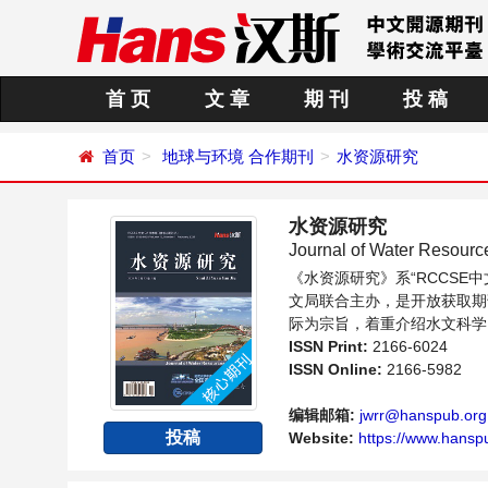
首 页
文 章
期 刊
投 稿
首页
地球与环境
合作期刊
水资源研究
水资源研究
Journal of Water Resour
《水资源研究》系“RCCS
文局联合主办，是开放获取期
际为宗旨，着重介绍水文科学
新的发展方向和具有前瞻性的
ISSN Print:
2166-6024
ISSN Online:
2166-5982
编辑邮箱:
jwrr@hanspub.org
投稿
Website:
https://www.hansp